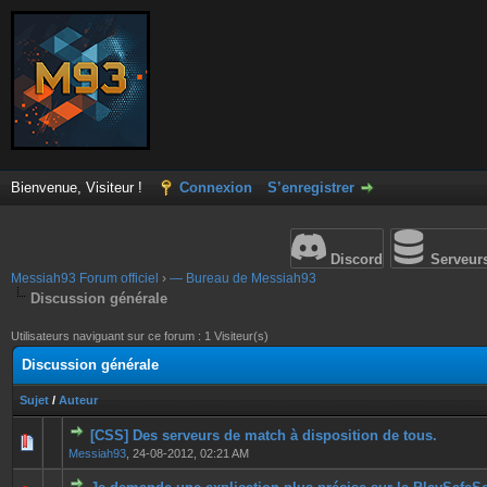
Bienvenue, Visiteur !
Connexion
S’enregistrer
Discord
Serveur
Messiah93 Forum officiel
›
— Bureau de Messiah93
Discussion générale
Utilisateurs naviguant sur ce forum : 1 Visiteur(s)
Discussion générale
Sujet
/
Auteur
[CSS] Des serveurs de match à disposition de tous.
0 Votes - 0 sur 5 en moyenne
1
2
3
4
5
Messiah93
,
24-08-2012, 02:21 AM