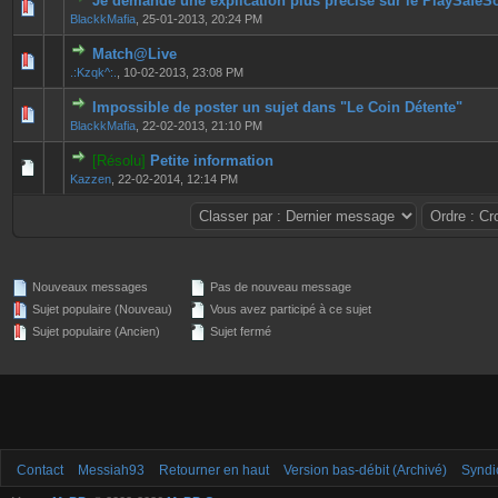
Je demande une explication plus précise sur le PlaySafeS
0 Votes - 0 sur 5 en moyenne
1
2
3
4
5
BlackkMafia
,
25-01-2013, 20:24 PM
Match@Live
0 Votes - 0 sur 5 en moyenne
1
2
3
4
5
.:Kzqk^:.
,
10-02-2013, 23:08 PM
Impossible de poster un sujet dans "Le Coin Détente"
0 Votes - 0 sur 5 en moyenne
1
2
3
4
5
BlackkMafia
,
22-02-2013, 21:10 PM
[Résolu]
Petite information
0 Votes - 0 sur 5 en moyenne
1
2
3
4
5
Kazzen
,
22-02-2014, 12:14 PM
Nouveaux messages
Pas de nouveau message
Sujet populaire (Nouveau)
Vous avez participé à ce sujet
Sujet populaire (Ancien)
Sujet fermé
Contact
Messiah93
Retourner en haut
Version bas-débit (Archivé)
Syndi