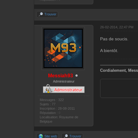
Trouver
26-02-2014, 22:47 PM
Pas de soucis.
A bientôt.
—————————
Cordialement, Mess
Messiah93
Administrateur
Messages : 322
Sujets : 77
Inscription : 28-08-2011
Réputation :
0
Localisation: Royaume de
Belgique
Site web
Trouver