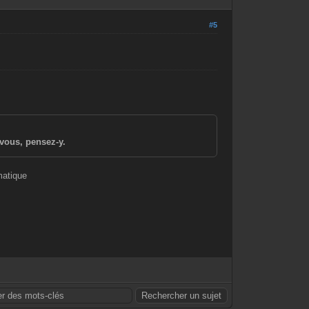
#5
vous, pensez-y.
matique