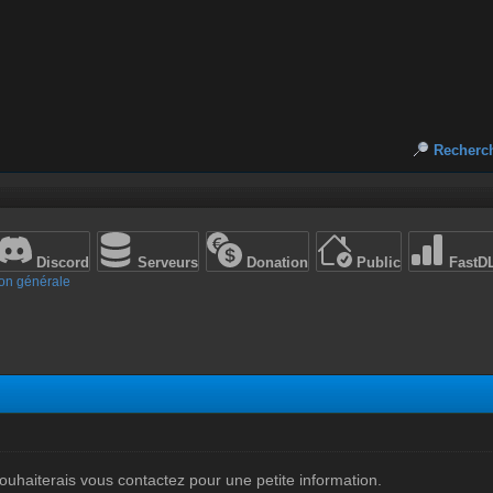
Recherc
Discord
Serveurs
Donation
Public
FastD
on générale
souhaiterais vous contactez pour une petite information.