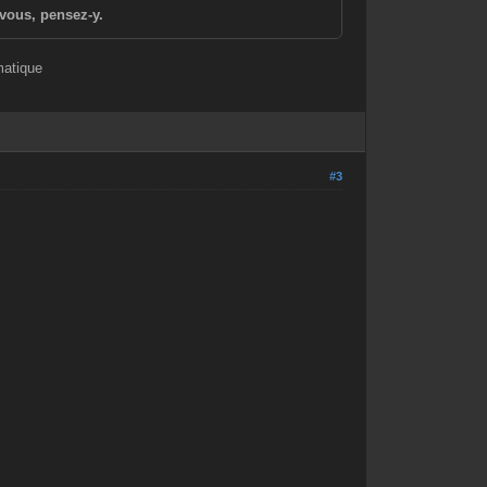
vous, pensez-y.
matique
#3