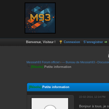
Bienvenue, Visiteur !
Connexion
S’enregistrer
Messiah93 Forum officiel
›
— Bureau de Messiah93
›
Discussi
[Résolu]
Petite information
Moyenne : 0 (0 vote(s))
1
2
3
4
5
[Résolu]
Petite information
22-02-2014, 12:14 PM
Bonjour à tous, je 