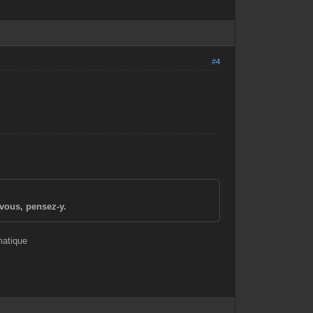
#4
vous, pensez-y.
matique