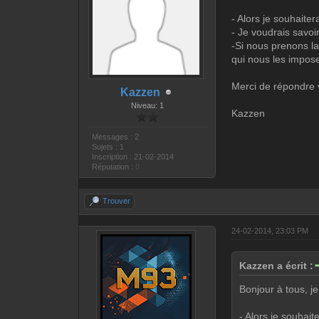
- Alors je souhait
- Je voudrais savoir
-Si nous prenons la
qui nous les impos
Merci de répondre 
Kazzen
Niveau: 1
Kazzen
Messages : 2
Sujets : 1
Inscription : 21-02-2014
Réputation :
0
Trouver
24-02-2014, 23:03 PM
Kazzen a écrit :
Bonjour à tous, j
- Alors je souha