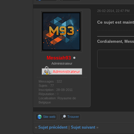
26-02-2014, 22:47 PM
Ce sujet est main
—————————
Cordialement, Mess
Messiah93
Administrateur
Messages : 322
Sujets : 77
Inscription : 28-08-2011
Réputation :
0
Localisation: Royaume de
Belgique
Site web
Trouver
«
Sujet précédent
|
Sujet suivant
»