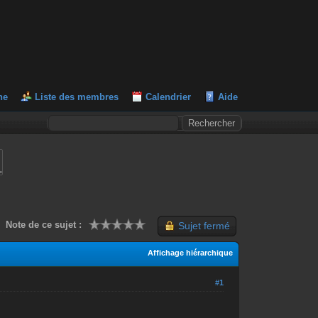
he
Liste des membres
Calendrier
Aide
L
Note de ce sujet :
Sujet fermé
Affichage hiérarchique
#1