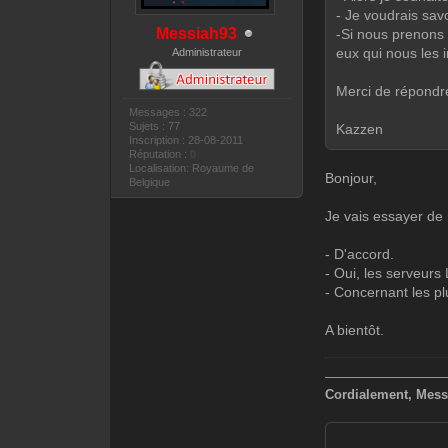
- Je voudrais savoi
Messiah93
-Si nous prenons 
eux qui nous les 
Administrateur
Merci de répondr
Messages : 322
Sujets : 77
Kazzen
Inscription : 28-08-2011
Réputation :
0
Localisation: Royaume de
Bonjour,
Belgique
Je vais essayer de
- D'accord.
- Oui, les serveurs
- Concernant les pl
A bientôt.
—————————
Cordialement, Mess