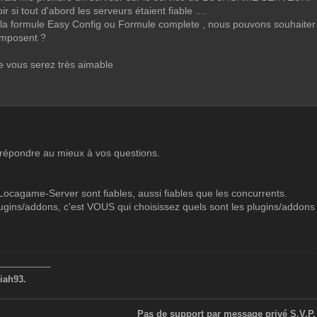
r si tout d'abord les serveurs étaient fiable ....
la formule Easy Config ou Formule complete , nous pouvons souhaiter le
imposent ?
e vous serez très aimable
 répondre au mieux à vos questions.
 Locagame-Server sont fiables, aussi fiables que les concurrents.
ugins/addons, c'est VOUS qui choisissez quels sont les plugins/addons
——————
iah93.
Pas de support par message privé S.V.P.