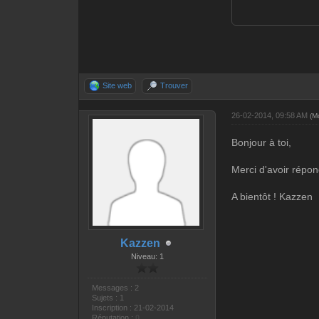
Site web
Trouver
26-02-2014, 09:58 AM
(M
Bonjour à toi,
Merci d'avoir répo
A bientôt ! Kazzen
Kazzen
Niveau: 1
Messages : 2
Sujets : 1
Inscription : 21-02-2014
Réputation :
0