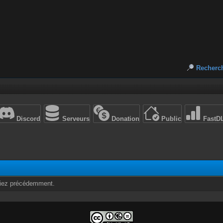
Recherc
Discord
Serveurs
Donation
Public
FastD
rdiez précédemment.