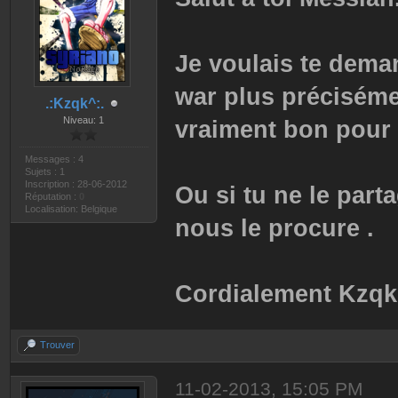
Je voulais te deman
war plus précisémen
.:Kzqk^:.
Niveau: 1
vraiment bon pour l
Messages : 4
Sujets : 1
Inscription : 28-06-2012
Ou si tu ne le par
Réputation :
0
Localisation: Belgique
nous le procure .
Cordialement Kzqk
Trouver
11-02-2013, 15:05 PM