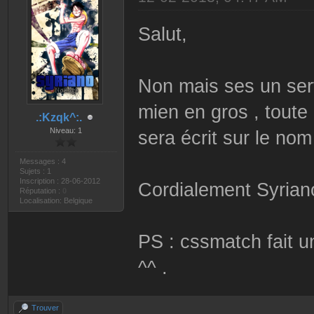
Salut,
Non mais ses un serv
mien en gros , toute 
.:Kzqk^:.
Niveau: 1
sera écrit sur le nom
Messages : 4
Sujets : 1
Inscription : 28-06-2012
Cordialement Syrian
Réputation :
0
Localisation: Belgique
PS : cssmatch fait un
^^ .
Trouver