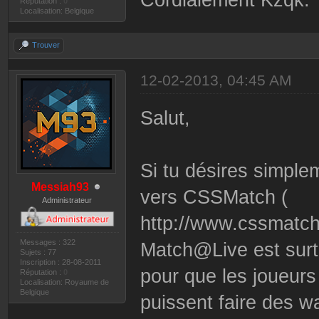
Cordialement Kzqk.
Réputation :
0
Localisation: Belgique
Trouver
12-02-2013, 04:45 AM
Salut,
Si tu désires simplem
Messiah93
vers CSSMatch (
Administrateur
http://www.cssmatch
Messages : 322
Match@Live est surt
Sujets : 77
Inscription : 28-08-2011
pour que les joueurs
Réputation :
0
Localisation: Royaume de
Belgique
puissent faire des w