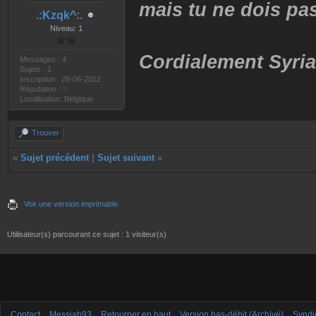
mais tu ne dois pas
.:Kzqk^:.
Niveau: 1
Cordialement Syria
Messages : 4
Sujets : 1
Inscription : 28-06-2012
Réputation :
0
Localisation: Belgique
Trouver
«
Sujet précédent
|
Sujet suivant
»
Voir une version imprimable
Utilisateur(s) parcourant ce sujet : 1 visiteur(s)
Contact
Messiah93
Retourner en haut
Version bas-débit (Archivé)
Syndi