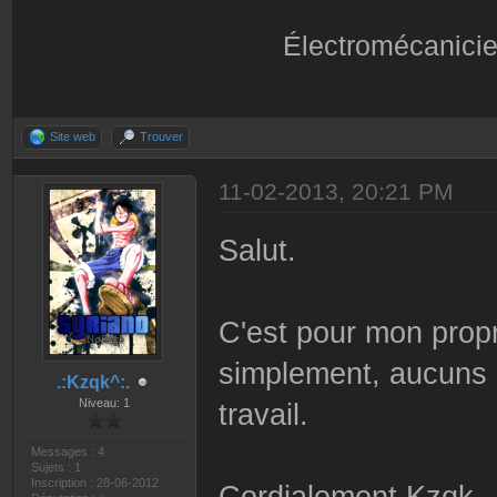
Électromécanicie
Site web
Trouver
11-02-2013, 20:21 PM
Salut.
C'est pour mon propr
simplement, aucuns p
.:Kzqk^:.
Niveau: 1
travail.
Messages : 4
Sujets : 1
Inscription : 28-06-2012