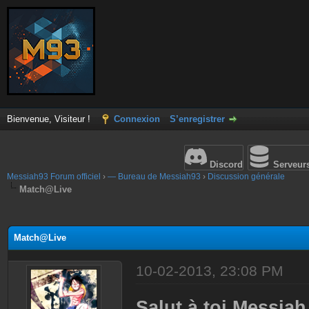
Bienvenue, Visiteur !
Connexion
S’enregistrer
Discord
Serveur
Messiah93 Forum officiel
›
— Bureau de Messiah93
›
Discussion générale
Match@Live
(s))
Match@Live
10-02-2013, 23:08 PM
Salut à toi Messiah