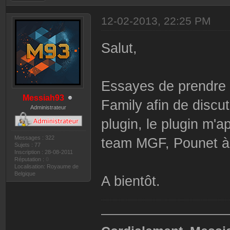
12-02-2013, 22:25 PM
Salut,
Essayes de prendre 
Messiah93
Family afin de discut
Administrateur
plugin, le plugin m'
Messages : 322
team MGF, Pounet à l
Sujets : 77
Inscription : 28-08-2011
Réputation :
0
Localisation: Royaume de
Belgique
A bientôt.
——————————