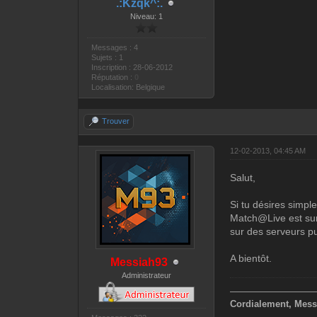
.:Kzqk^:.
Niveau: 1
Messages : 4
Sujets : 1
Inscription : 28-06-2012
Réputation :
0
Localisation: Belgique
Trouver
12-02-2013, 04:45 AM
Salut,
Si tu désires simp
Match@Live est sur
sur des serveurs pu
A bientôt.
Messiah93
Administrateur
—————————
Cordialement, Mess