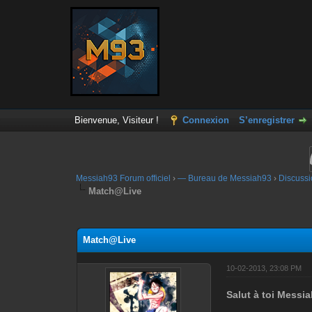
Bienvenue, Visiteur !
Connexion
S’enregistrer
Messiah93 Forum officiel
›
— Bureau de Messiah93
›
Discussi
Match@Live
Moyenne : 0 (0 vote(s))
1
2
3
4
5
Match@Live
10-02-2013, 23:08 PM
Salut à toi Messia