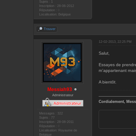
Sujets : 1
Inscription : 28-06-2012
Réputation :
0
Localisation: Belgique
Trouver
12-02-2013, 22:25 PM
Salut,
Essayes de prendre 
m'appartenant mais
A bientôt.
Messiah93
Administrateur
—————————
Cordialement, Mess
Messages : 322
Sujets : 77
Inscription : 28-08-2011
Réputation :
0
Localisation: Royaume de
Belgique