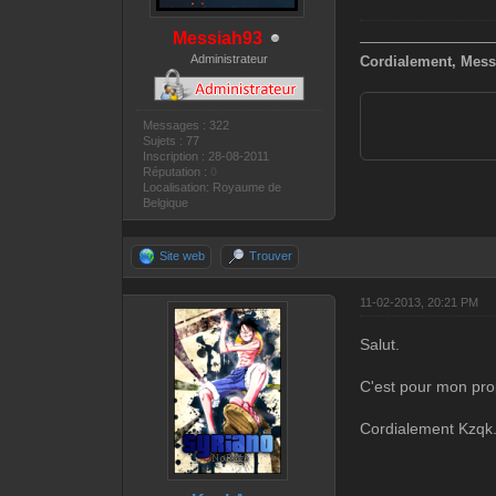
Messiah93
—————————
Administrateur
Cordialement, Mess
Messages : 322
Sujets : 77
Inscription : 28-08-2011
Réputation :
0
Localisation: Royaume de
Belgique
Site web
Trouver
11-02-2013, 20:21 PM
Salut.
C'est pour mon prop
Cordialement Kzqk