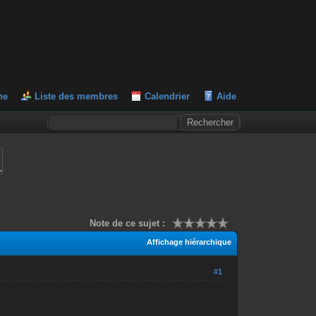
he
Liste des membres
Calendrier
Aide
L
Note de ce sujet :
Affichage hiérarchique
#1