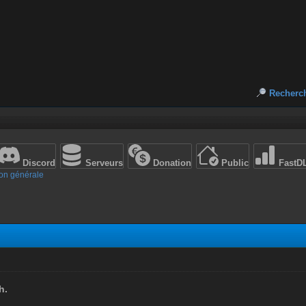
Recherc
Discord
Serveurs
Donation
Public
FastD
on générale
h.