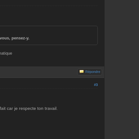
vous, pensez-y.
matique
Répondre
#3
t car je respecte ton travail.