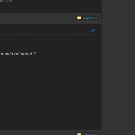
matique
Répondre
#7
n avis toi aussi ?