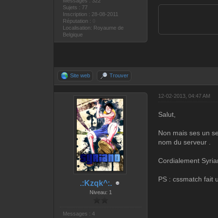
Messages : 322
Sujets : 77
Inscription : 28-08-2011
Réputation :
0
Localisation: Royaume de
Belgique
Site web
Trouver
12-02-2013, 04:47 AM
Salut,
Non mais ses un ser
nom du serveur .
Cordialement Syria
PS : cssmatch fait u
.:Kzqk^:.
Niveau: 1
Messages : 4