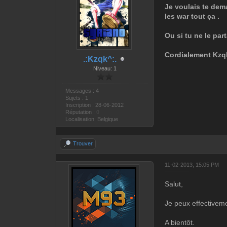
Je voulais te dem
les war tout ça .
Ou si tu ne le pa
Cordialement Kzq
.:Kzqk^:.
Niveau: 1
Messages : 4
Sujets : 1
Inscription : 28-06-2012
Réputation :
0
Localisation: Belgique
Trouver
11-02-2013, 15:05 PM
Salut,
Je peux effectiveme
A bientôt.