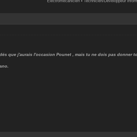
Électromécanicien • Technicien/Développeur infor
dés que j'aurais l'occasion Pounet , mais tu ne dois pas donner to
ano.