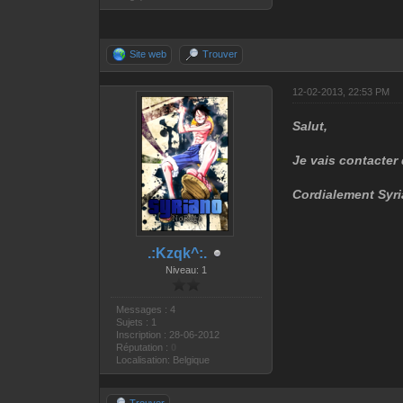
Site web
Trouver
12-02-2013, 22:53 PM
Salut,
Je vais contacter 
Cordialement Syri
.:Kzqk^:.
Niveau: 1
Messages : 4
Sujets : 1
Inscription : 28-06-2012
Réputation :
0
Localisation: Belgique