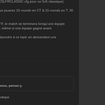
: ESLFRCLASSIC.cfg pour un 5v5 classique).
us jouerez 15 rounds en CT & 15 rounds en T, 30
OFF, le match se terminera lorsqu'une équipe
in, même si une équipe gagne avant.
 répondre à ce topic en demandant une
vous, pensez-y.
matique