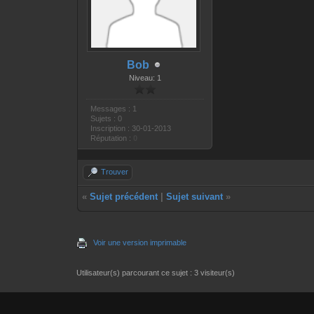
Bob
Niveau: 1
Messages : 1
Sujets : 0
Inscription : 30-01-2013
Réputation :
0
Trouver
«
Sujet précédent
|
Sujet suivant
»
Voir une version imprimable
Utilisateur(s) parcourant ce sujet : 3 visiteur(s)