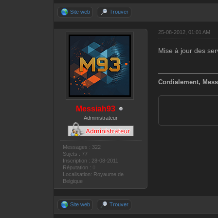
Site web
Trouver
25-08-2012, 01:01 AM
Mise à jour des ser
—————————
Cordialement, Mess
Messiah93
Administrateur
Messages : 322
Sujets : 77
Inscription : 28-08-2011
Réputation :
0
Localisation: Royaume de
Belgique
Site web
Trouver