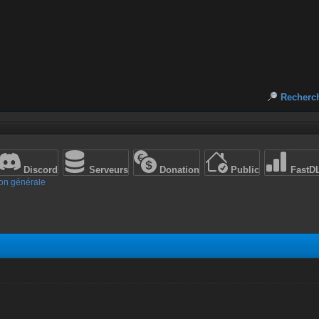
Recherc
Discord
Serveurs
Donation
Public
FastD
on générale