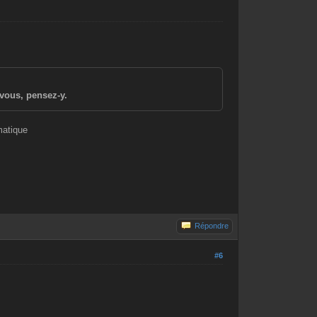
vous, pensez-y.
matique
Répondre
#6