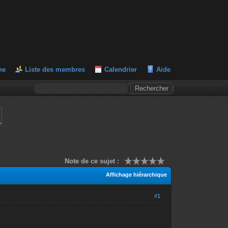
he
Liste des membres
Calendrier
Aide
L
Note de ce sujet :
Affichage hiérarchique
#1