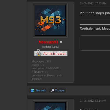
25-08-2012, 17:22 PM
Ajout des maps-pac
—————————
Cordialement, Mess
Messiah93
Administrateur
Messages : 322
Sujets : 77
Inscription : 28-08-2011
Réputation :
0
Localisation: Royaume de
Belgique
Site web
Trouver
28-08-2012, 02:14 AM