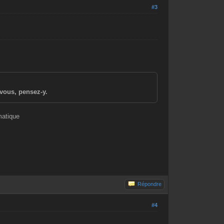
#3
vous, pensez-y.
matique
Répondre
#4