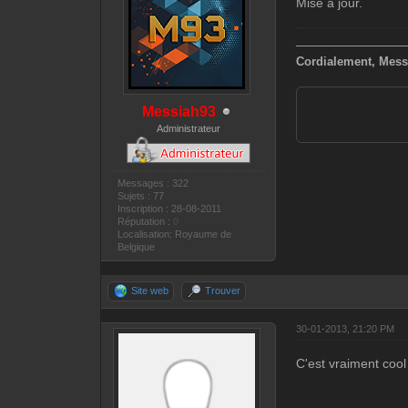
Mise à jour.
—————————
Cordialement, Mess
Messiah93
Administrateur
Messages : 322
Sujets : 77
Inscription : 28-08-2011
Réputation :
0
Localisation: Royaume de
Belgique
Site web
Trouver
30-01-2013, 21:20 PM
C'est vraiment cool 