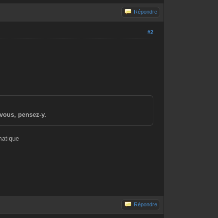
Répondre
#2
vous, pensez-y.
matique
Répondre