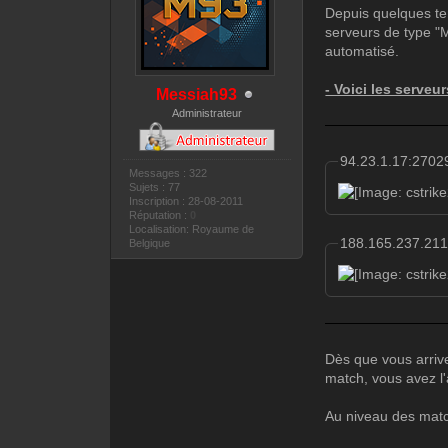
Depuis quelques te
serveurs de type "
automatisé.
- Voici les serveu
Messiah93
Administrateur
94.23.1.17:2702
Messages : 322
Sujets : 77
Inscription : 28-08-2011
Réputation :
0
Localisation: Royaume de
188.165.237.21
Belgique
Dès que vous arrive
match, vous avez l'a
Au niveau des matc