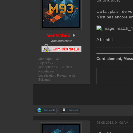
Salut à tous,
Ca fait plaisir de 
n'est pas encore en
Messiah93
A bientôt.
Administrateur
—————————
Cordialement, Mess
Messages : 322
Sujets : 77
Inscription : 28-08-2011
Réputation :
0
Localisation: Royaume de
Belgique
Site web
Trouver
28-08-2012, 04:00 AM