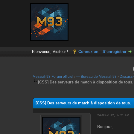
Bienvenue, Visiteur !
Connexion
S’enregistrer
Messiah93 Forum officiel
›
— Bureau de Messiah93
›
Discussi
[CSS] Des serveurs de match à disposition de tous.
Moyenne : 0 (0 vote(s))
1
2
3
4
5
[CSS] Des serveurs de match à disposition de tous.
24-08-2012, 02:21 AM
Bonjour,