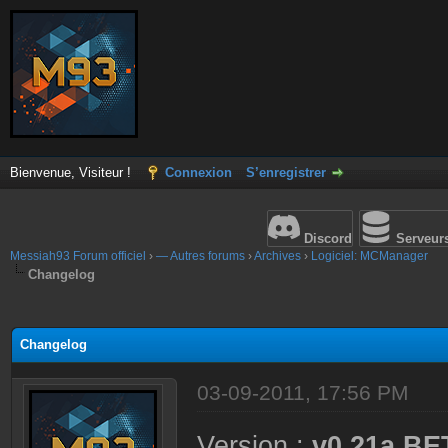
Bienvenue, Visiteur !
Connexion
S’enregistrer
Discord
Serveur
Messiah93 Forum officiel
›
— Autres forums
›
Archives
›
Logiciel: MCManager
Changelog
(s))
Changelog
03-09-2011, 17:56 PM
Version :
v0.21a BE