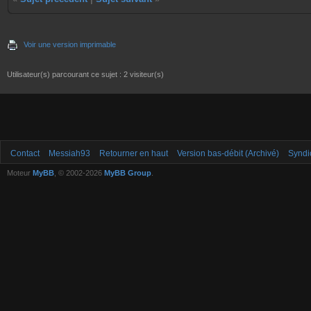
Voir une version imprimable
Utilisateur(s) parcourant ce sujet : 2 visiteur(s)
Contact
Messiah93
Retourner en haut
Version bas-débit (Archivé)
Syndi
Moteur
MyBB
, © 2002-2026
MyBB Group
.