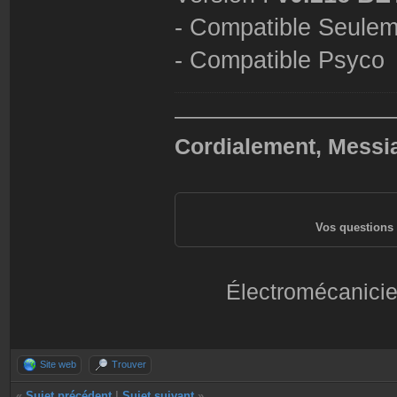
- Compatible Seulem
- Compatible Psyco
——————————
Cordialement, Messi
Vos questions 
Électromécanicie
Site web
Trouver
«
Sujet précédent
|
Sujet suivant
»