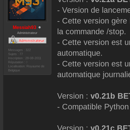
- Version de lanceme
- Cette version gère
Messiah93
la commande /stop.
Administrateur
- Cette version est 
Messages : 322
automatique.
Sujets : 77
Inscription : 28-08-2011
- Cette version est 
Réputation :
0
Localisation: Royaume de
Belgique
automatique journalie
Version :
v0.21b BE
- Compatible Python
Version :
v0.21c BE