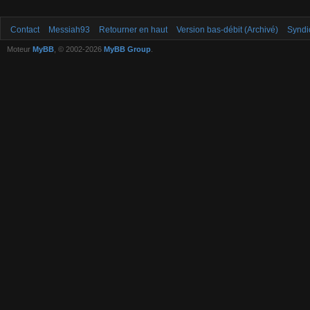
Contact
Messiah93
Retourner en haut
Version bas-débit (Archivé)
Syndi
Moteur
MyBB
, © 2002-2026
MyBB Group
.