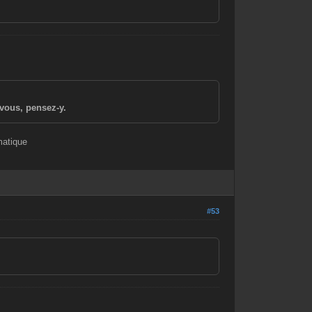
vous, pensez-y.
matique
#53