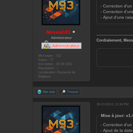
- Correction d'un
- Correction d'u
- Ajout d'une rai
Messiah93
—————————
Administrateur
Cordialement, Mess
Messages : 322
Sujets : 77
Inscription : 28-08-2011
Réputation :
0
Localisation: Royaume de
Belgique
Site web
Trouver
30-03-2013, 13:34 PM
Mise à jour: v1.
- Correction d'un
- Ajout de la dat