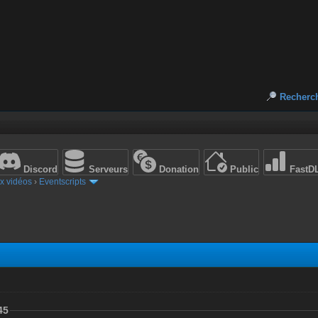
Recherc
Discord
Serveurs
Donation
Public
FastD
x vidéos
›
Eventscripts
45