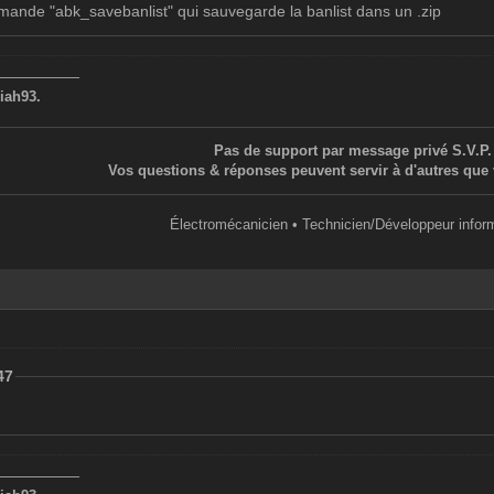
mmande "abk_savebanlist" qui sauvegarde la banlist dans un .zip
——————
iah93.
Pas de support par message privé S.V.P.
Vos questions & réponses peuvent servir à d'autres que 
Électromécanicien • Technicien/Développeur infor
47
——————