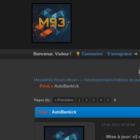
Bienvenue, Visiteur !
Connexion
S’enregistrer
Messiah93 Forum officiel
›
— Développement d'Addons de jeu
Privé »
AutoBankick
Moyenne : 0 (0 vote(s))
1
2
3
4
5
Pages (6) :
« Précédent
1
2
3
4
5
6
Privé »
AutoBankick
17-01-2013, 02:16 AM
Mise à jour: v1.