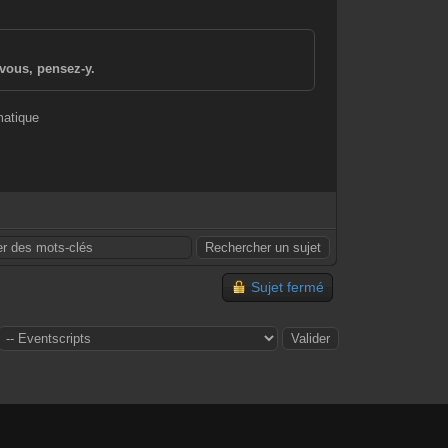
vous, pensez-y.
matique
Sujet fermé