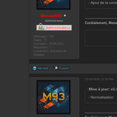
- Ajout de la co
Messiah93
—————————
Administrateur
Cordialement, Mess
Messages : 322
Sujets : 77
Inscription : 28-08-2011
Réputation :
0
Localisation: Royaume de
Belgique
Site web
Trouver
23-04-2014, 21:32 PM
Mise à jour: v1.
- Normalisation
—————————