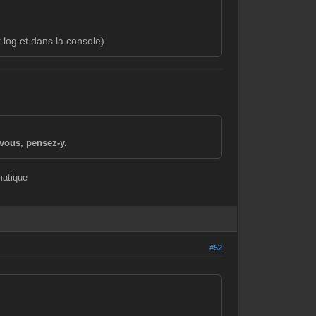
 log et dans la console).
vous, pensez-y.
matique
#52