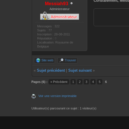
Cordialement, Mess
Messiah93
Administrateur
Messages : 322
Sujets : 77
Inscription : 28-08-2011
Réputation :
0
Localisation: Royaume de
Belgique
Site web
Trouver
«
Sujet précédent
|
Sujet suivant
»
Pages (6) :
« Précédent
1
2
3
4
5
6
Voir une version imprimable
Utilisateur(s) parcourant ce sujet : 1 visiteur(s)