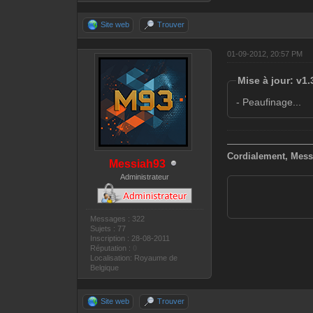
Site web
Trouver
01-09-2012, 20:57 PM
Mise à jour: v1.
- Peaufinage...
—————————
Cordialement, Mess
Messiah93
Administrateur
Messages : 322
Sujets : 77
Inscription : 28-08-2011
Réputation :
0
Localisation: Royaume de
Belgique
Site web
Trouver