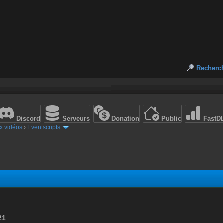
Recherc
Discord
Serveurs
Donation
Public
FastD
x vidéos
›
Eventscripts
21