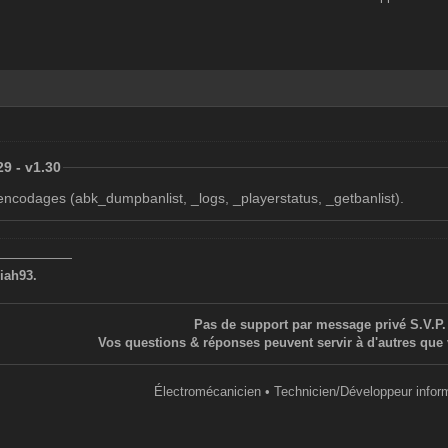
29 - v1.30
encodages (abk_dumpbanlist, _logs, _playerstatus, _getbanlist).
——————
iah93.
Pas de support par message privé S.V.P.
Vos questions & réponses peuvent servir à d'autres que 
Électromécanicien • Technicien/Développeur infor