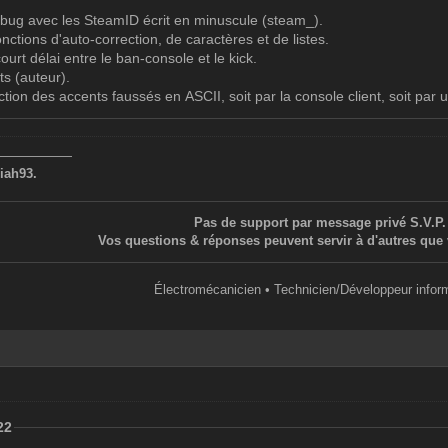
n bug avec les SteamID écrit en minuscule (steam_).
onctions d'auto-correction, de caractères et de listes.
court délai entre le ban-console et le kick.
ts (auteur).
tion des accents faussés en ASCII, soit par la console client, soit par 
——————
iah93.
Pas de support par message privé S.V.P.
Vos questions & réponses peuvent servir à d'autres que 
Électromécanicien • Technicien/Développeur infor
22