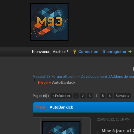
Bienvenue, Visiteur !
Connexion
S’enregistrer
Messiah93 Forum officiel
›
— Développement d'Addons de jeu
Privé »
AutoBankick
Moyenne : 0 (0 vote(s))
1
2
3
4
5
Pages (6) :
« Précédent
1
2
3
4
5
6
Suivant »
Privé »
AutoBankick
22-07-2012, 18:16 PM
Mise à jour: v1.