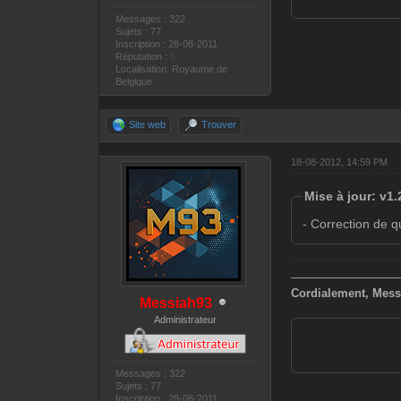
Messages : 322
Sujets : 77
Inscription : 28-08-2011
Réputation :
0
Localisation: Royaume de
Belgique
Site web
Trouver
18-08-2012, 14:59 PM
Mise à jour: v1.
- Correction de 
—————————
Cordialement, Mess
Messiah93
Administrateur
Messages : 322
Sujets : 77
Inscription : 28-08-2011