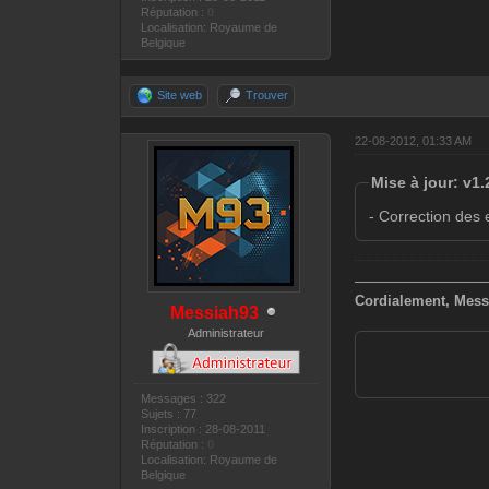
Réputation :
0
Localisation: Royaume de
Belgique
Site web
Trouver
22-08-2012, 01:33 AM
Mise à jour: v1.
- Correction des 
—————————
Cordialement, Mess
Messiah93
Administrateur
Messages : 322
Sujets : 77
Inscription : 28-08-2011
Réputation :
0
Localisation: Royaume de
Belgique