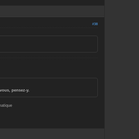
#38
vous, pensez-y.
matique