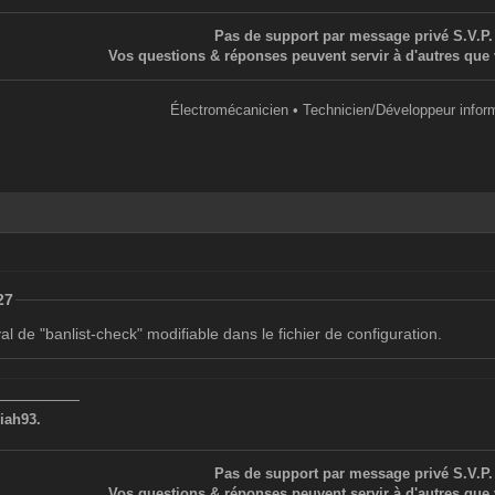
Pas de support par message privé S.V.P.
Vos questions & réponses peuvent servir à d'autres que 
Électromécanicien • Technicien/Développeur infor
27
val de "banlist-check" modifiable dans le fichier de configuration.
——————
iah93.
Pas de support par message privé S.V.P.
Vos questions & réponses peuvent servir à d'autres que 