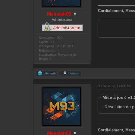
—————————
Cordialement, Mess
Messiah93
Administrateur
Messages : 322
Sujets : 77
Inscription : 28-08-2011
Réputation :
0
Localisation: Royaume de
Belgique
Site web
Trouver
30-07-2012, 17:03 PM
Mise à jour: v1.
- Résolution du
—————————
Cordialement, Mess
Messiah93