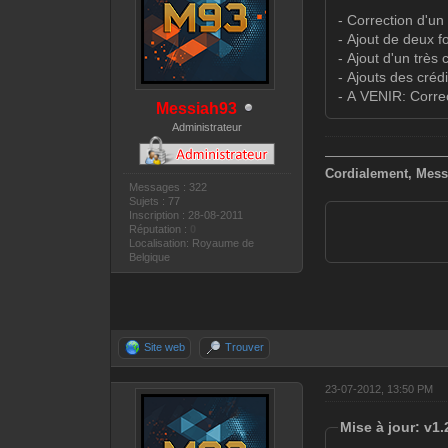
- Correction d'u
- Ajout de deux f
- Ajout d'un très 
- Ajouts des crédi
- A VENIR: Correc
Messiah93
Administrateur
—————————
Cordialement, Mess
Messages : 322
Sujets : 77
Inscription : 28-08-2011
Réputation :
0
Localisation: Royaume de
Belgique
Site web
Trouver
23-07-2012, 13:50 PM
Mise à jour: v1.