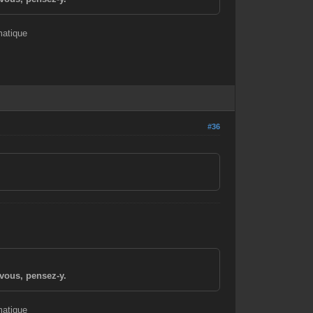
matique
#36
vous, pensez-y.
matique