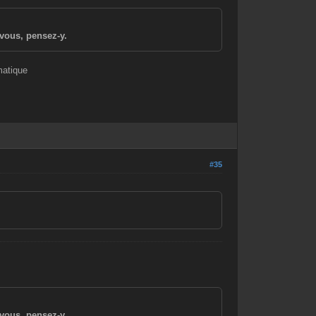
vous, pensez-y.
matique
#35
vous, pensez-y.