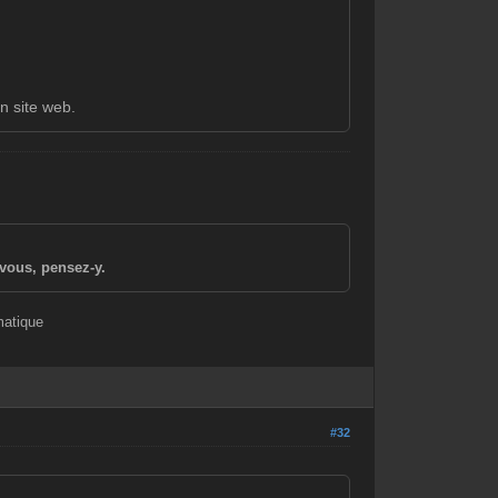
un site web.
vous, pensez-y.
matique
#32