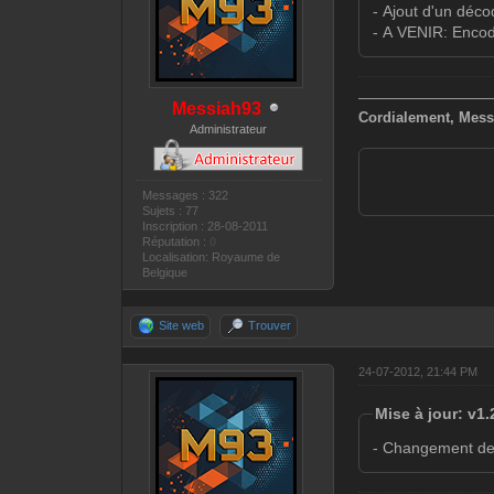
- Ajout d'un déc
- A VENIR: Enco
—————————
Messiah93
Cordialement, Mess
Administrateur
Messages : 322
Sujets : 77
Inscription : 28-08-2011
Réputation :
0
Localisation: Royaume de
Belgique
Site web
Trouver
24-07-2012, 21:44 PM
Mise à jour: v1.
- Changement de