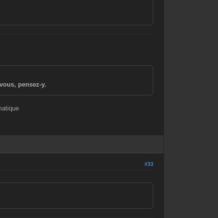
vous, pensez-y.
matique
#33