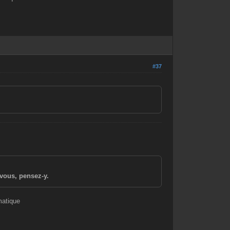
#37
vous, pensez-y.
matique