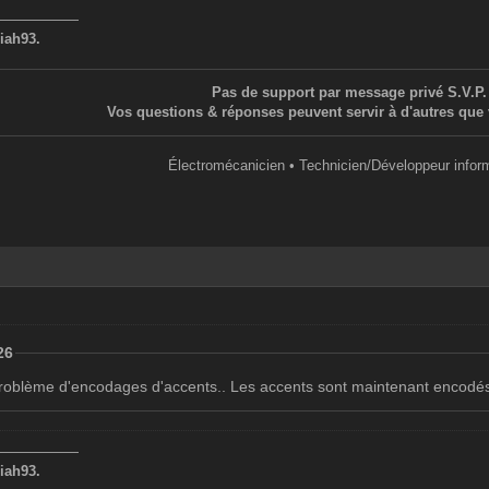
——————
iah93.
Pas de support par message privé S.V.P.
Vos questions & réponses peuvent servir à d'autres que 
Électromécanicien • Technicien/Développeur infor
26
 problème d'encodages d'accents.. Les accents sont maintenant en
——————
iah93.