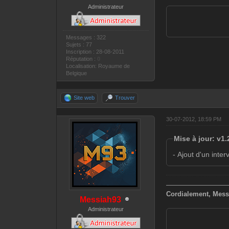
Administrateur
Messages : 322
Sujets : 77
Inscription : 28-08-2011
Réputation :
0
Localisation: Royaume de
Belgique
Site web
Trouver
30-07-2012, 18:59 PM
Mise à jour: v1.
- Ajout d'un inter
—————————
Cordialement, Mess
Messiah93
Administrateur