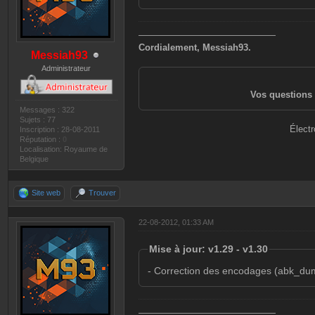
———————————————
Cordialement, Messiah93.
Messiah93
Administrateur
Vos questions 
Messages : 322
Sujets : 77
Électr
Inscription : 28-08-2011
Réputation :
0
Localisation: Royaume de
Belgique
Site web
Trouver
22-08-2012, 01:33 AM
Mise à jour: v1.29 - v1.30
- Correction des encodages (abk_dumpb
———————————————