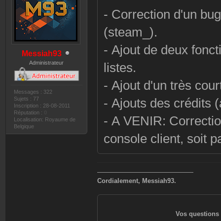
- Correction d'un bu
(steam_).
- Ajout de deux fonct
Messiah93
Administrateur
listes.
- Ajout d'un très cour
Messages : 322
Sujets : 77
- Ajouts des crédits (
Inscription : 28-08-2011
Réputation :
0
- A VENIR: Correctio
Localisation: Royaume de
Belgique
console client, soit p
———————————————
Cordialement, Messiah93.
Vos questions 