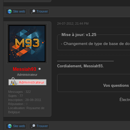
Site web
Trouver
24-07-2012, 21:44 PM
Mise à jour: v1.25
- Changement de type de base de do
———————————————
Cordialement, Messiah93.
Messiah93
Administrateur
Vos questions 
Messages : 322
Sujets : 77
Électr
Inscription : 28-08-2011
Réputation :
0
Localisation: Royaume de
Belgique
Site web
Trouver