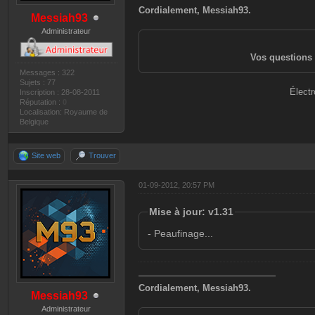
Cordialement, Messiah93.
Messiah93
Administrateur
Vos questions 
Messages : 322
Sujets : 77
Électr
Inscription : 28-08-2011
Réputation :
0
Localisation: Royaume de
Belgique
Site web
Trouver
01-09-2012, 20:57 PM
Mise à jour: v1.31
- Peaufinage...
———————————————
Cordialement, Messiah93.
Messiah93
Administrateur