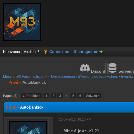
Bienvenue, Visiteur !
Connexion
S’enregistrer
Discord
Serveur
Messiah93 Forum officiel
›
— Développement d'Addons de jeux vidéos
›
Eventscr
Privé »
AutoBankick
Pages (6) :
« Précédent
1
2
3
4
5
6
Suivant »
Privé »
AutoBankick
22-07-2012, 18:16 PM
Mise à jour: v1.21