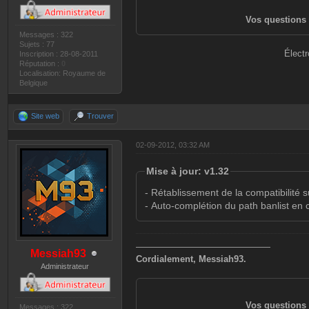
Vos questions 
Messages : 322
Sujets : 77
Électr
Inscription : 28-08-2011
Réputation :
0
Localisation: Royaume de
Belgique
Site web
Trouver
02-09-2012, 03:32 AM
Mise à jour: v1.32
- Rétablissement de la compatibilité 
- Auto-complétion du path banlist en c
———————————————
Messiah93
Cordialement, Messiah93.
Administrateur
Vos questions 
Messages : 322