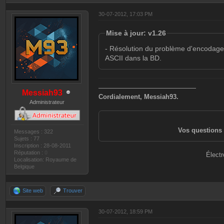
30-07-2012, 17:03 PM
Mise à jour: v1.26
- Résolution du problème d'encoda
ASCII dans la BD.
———————————————
Messiah93
Cordialement, Messiah93.
Administrateur
Vos questions 
Messages : 322
Sujets : 77
Inscription : 28-08-2011
Réputation :
0
Électr
Localisation: Royaume de
Belgique
Site web
Trouver
30-07-2012, 18:59 PM