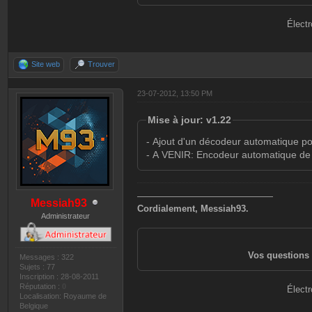
Électr
Site web
Trouver
23-07-2012, 13:50 PM
Mise à jour: v1.22
- Ajout d'un décodeur automatique po
- A VENIR: Encodeur automatique de
———————————————
Messiah93
Cordialement, Messiah93.
Administrateur
Vos questions 
Messages : 322
Sujets : 77
Inscription : 28-08-2011
Réputation :
0
Électr
Localisation: Royaume de
Belgique