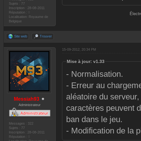
Sujets : 77
Inscription : 28-08-2011
Réputation :
0
Électr
Localisation: Royaume de
Belgique
Site web
Trouver
15-09-2012, 20:34 PM
Mise à jour: v1.33
- Normalisation.
- Erreur au chargeme
aléatoire du serveur,
Messiah93
Administrateur
caractères peuvent d
ban dans le jeu.
Messages : 322
Sujets : 77
- Modification de la 
Inscription : 28-08-2011
Réputation :
0
Localisation: Royaume de