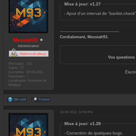
Mise à jour: v1.27
- Ajout d'un interval de "banlist-check
———————————————
Cordialement, Messiah93.
Messiah93
Administrateur
Vos questions 
Messages : 322
Sujets : 77
Électr
Inscription : 28-08-2011
Réputation :
0
Localisation: Royaume de
Belgique
Site web
Trouver
18-08-2012, 14:59 PM
Mise à jour: v1.28
- Correction de quelques bugs.