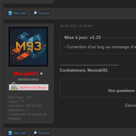
Site web
Trouver
18-06-2012, 00:18 AM
Mise à jour: v1.15
- Correction d'un bug au message d'a
———————————————
Cordialement, Messiah93.
Messiah93
Administrateur
Vos questions 
Messages : 322
Sujets : 77
Électr
Inscription : 28-08-2011
Réputation :
0
Localisation: Royaume de
Belgique
Site web
Trouver