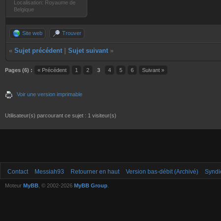
Localisation: Royaume de
Belgique
Site web
Trouver
«
Sujet précédent
|
Sujet suivant
»
Pages (6) :
« Précédent
1
2
3
4
5
6
Suivant »
Voir une version imprimable
Utilisateur(s) parcourant ce sujet : 1 visiteur(s)
Contact
Messiah93
Retourner en haut
Version bas-débit (Archivé)
Syndi
Moteur
MyBB
, © 2002-2026
MyBB Group
.