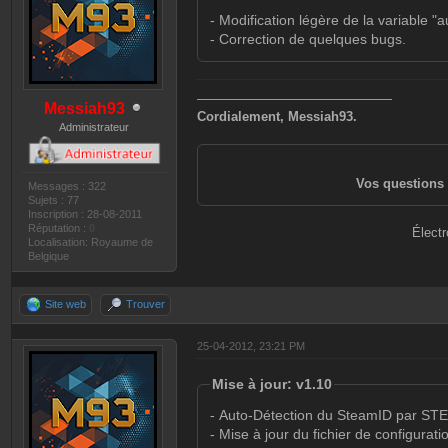
- Modification légère de la variable "
- Correction de quelques bugs.
———————————————
Messiah93
Cordialement, Messiah93.
Administrateur
Vos questions 
Messages : 322
Sujets : 77
Inscription : 28-08-2011
Réputation :
0
Électr
Localisation: Royaume de
Belgique
Site web
Trouver
25-04-2012, 23:21 PM
Mise à jour: v1.10
- Auto-Détection du SteamID par ST
- Mise à jour du fichier de configurati