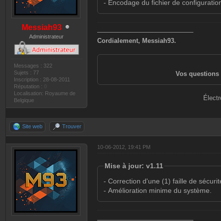
- Encodage du fichier de configurati
Messiah93
———————————————
Administrateur
Cordialement, Messiah93.
Messages : 322
Sujets : 77
Vos questions 
Inscription : 28-08-2011
Réputation :
0
Localisation: Royaume de
Électr
Belgique
Site web
Trouver
10-06-2012, 19:41 PM
Mise à jour: v1.11
- Correction d'une (1) faille de sécurit
- Amélioration minime du système.
———————————————