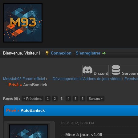
Bienvenue, Visiteur !
Connexion
S’enregistrer
Discord
Serveur
Messiah93 Forum officiel
›
— Développement d'Addons de jeux vidéos
›
Eventscr
Privé »
AutoBankick
Pages (6) :
« Précédent
1
2
3
4
5
6
Suivant »
Privé »
AutoBankick
18-03-2012, 12:30 PM
Mise à jour: v1.09