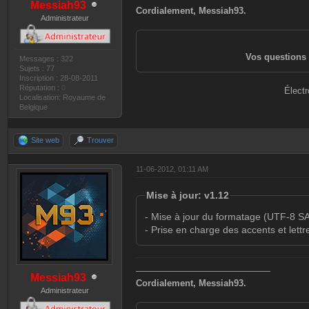
Messiah93
Cordialement, Messiah93.
Administrateur
Vos questions 
Messages : 322
Sujets : 77
Inscription : 28-08-2011
Réputation :
0
Électr
Localisation: Royaume de
Belgique
Site web
Trouver
11-06-2012, 01:11 AM
Mise à jour: v1.12
- Mise à jour du formatage (UTF-8
- Prise en charge des accents et lettr
———————————————
Messiah93
Cordialement, Messiah93.
Administrateur