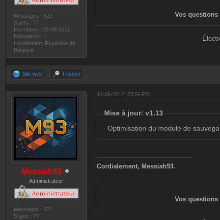
Vos questions 
Messages : 322
Sujets : 77
Inscription : 28-08-2011
Réputation :
0
Électr
Localisation: Royaume de
Belgique
Site web
Trouver
12-06-2012, 23:56 PM
Mise à jour: v1.13
- Optimisation du module de sauveg
———————————————
Cordialement, Messiah93.
Messiah93
Administrateur
Vos questions 
Messages : 322
Sujets : 77