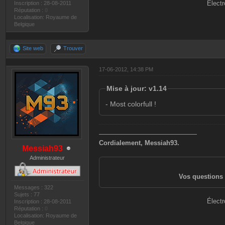
Électr
Inscription : 28-08-2011
Réputation :
0
Localisation: Royaume de
Belgique
Site web
Trouver
17-06-2012, 14:38 PM
Mise à jour: v1.14
- Most colorfull !
———————————————
Cordialement, Messiah93.
Messiah93
Administrateur
Vos questions 
Messages : 322
Sujets : 77
Électr
Inscription : 28-08-2011
Réputation :
0
Localisation: Royaume de
Belgique