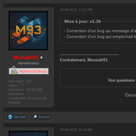
28-06-2012, 14:11 PM
Mise à jour: v1.16
- Correction d'un bug au message d'a
- Correction d'un bug qui empêchait le
———————————————
Messiah93
Cordialement, Messiah93.
Administrateur
Vos questions 
Messages : 322
Sujets : 77
Inscription : 28-08-2011
Réputation :
0
Électr
Localisation: Royaume de
Belgique
Site web
Trouver
30-06-2012, 01:34 AM