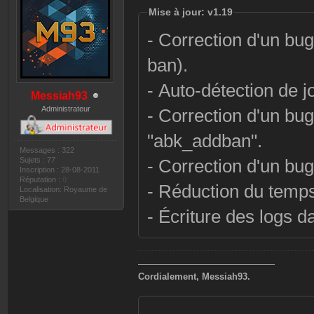
Mise à jour: v1.19
- Correction d'un bug
ban).
- Auto-détection de 
Messiah93
Administrateur
- Correction d'un bug
"abk_addban".
Messages : 322
Sujets : 77
- Correction d'un bug
Inscription : 28-08-2011
Réputation :
0
- Réduction du temps
Localisation: Royaume de
Belgique
- Écriture des logs d
———————————————
Cordialement, Messiah93.