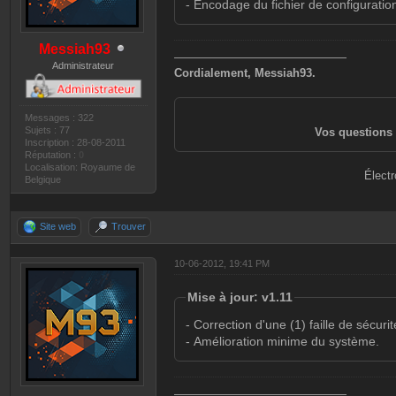
- Encodage du fichier de configurati
Messiah93
———————————————
Administrateur
Cordialement, Messiah93.
Messages : 322
Sujets : 77
Vos questions 
Inscription : 28-08-2011
Réputation :
0
Localisation: Royaume de
Électr
Belgique
Site web
Trouver
10-06-2012, 19:41 PM
Mise à jour: v1.11
- Correction d'une (1) faille de sécurit
- Amélioration minime du système.
———————————————