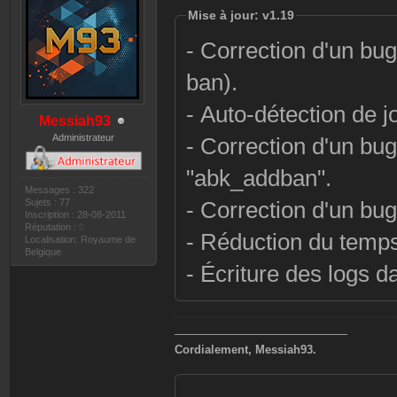
Mise à jour: v1.19
- Correction d'un bug
ban).
- Auto-détection de 
Messiah93
Administrateur
- Correction d'un bug
"abk_addban".
Messages : 322
Sujets : 77
- Correction d'un bug
Inscription : 28-08-2011
Réputation :
0
- Réduction du temps
Localisation: Royaume de
Belgique
- Écriture des logs d
———————————————
Cordialement, Messiah93.