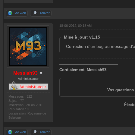
Site web
Trouver
18-06-2012, 00:18 AM
Mise à jour: v1.15
- Correction d'un bug au message d'a
———————————————
Cordialement, Messiah93.
Messiah93
Administrateur
Vos questions 
Messages : 322
Sujets : 77
Électr
Inscription : 28-08-2011
Réputation :
0
Localisation: Royaume de
Belgique
Site web
Trouver