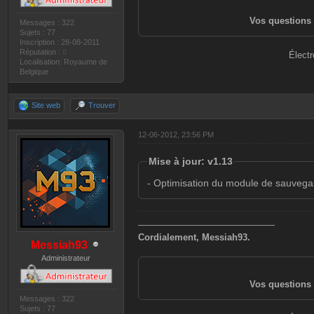
Vos questions 
Messages : 322
Sujets : 77
Inscription : 28-08-2011
Réputation :
0
Électr
Localisation: Royaume de
Belgique
Site web
Trouver
12-06-2012, 23:56 PM
Mise à jour: v1.13
- Optimisation du module de sauveg
———————————————
Cordialement, Messiah93.
Messiah93
Administrateur
Vos questions 
Messages : 322
Sujets : 77