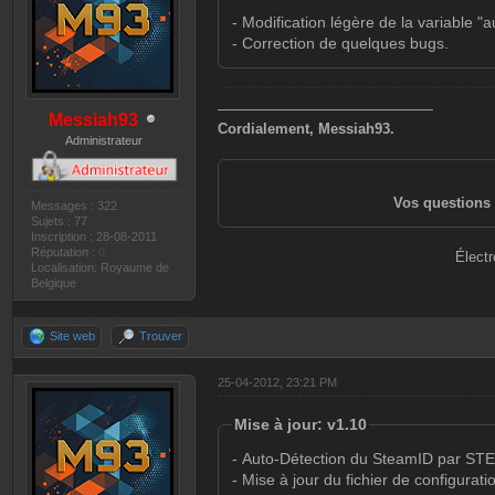
- Modification légère de la variable "
- Correction de quelques bugs.
———————————————
Messiah93
Cordialement, Messiah93.
Administrateur
Vos questions 
Messages : 322
Sujets : 77
Inscription : 28-08-2011
Réputation :
0
Électr
Localisation: Royaume de
Belgique
Site web
Trouver
25-04-2012, 23:21 PM
Mise à jour: v1.10
- Auto-Détection du SteamID par ST
- Mise à jour du fichier de configurati