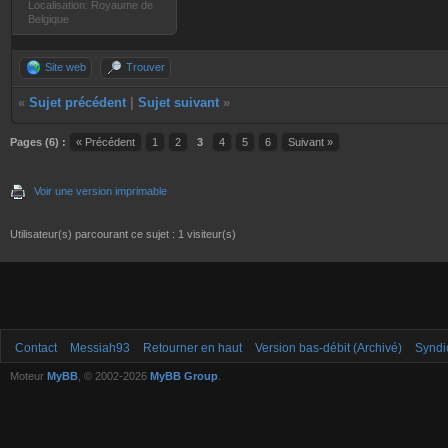
Localisation: Royaume de
Belgique
Site web
Trouver
«
Sujet précédent
|
Sujet suivant
»
Pages (6) :
« Précédent
1
2
3
4
5
6
Suivant »
Voir une version imprimable
Utilisateur(s) parcourant ce sujet : 1 visiteur(s)
Contact
Messiah93
Retourner en haut
Version bas-débit (Archivé)
Syndi
Moteur
MyBB
, © 2002-2026
MyBB Group
.