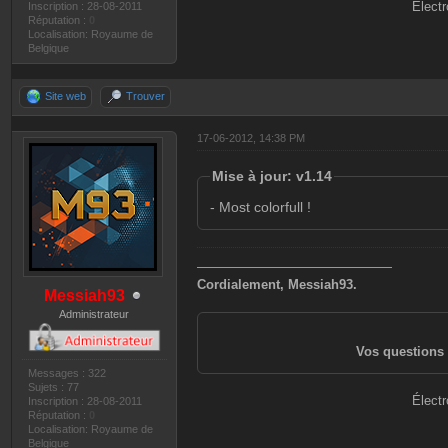
Électr
Inscription : 28-08-2011
Réputation :
0
Localisation: Royaume de
Belgique
Site web
Trouver
17-06-2012, 14:38 PM
Mise à jour: v1.14
- Most colorfull !
———————————————
Cordialement, Messiah93.
Messiah93
Administrateur
Vos questions 
Messages : 322
Sujets : 77
Électr
Inscription : 28-08-2011
Réputation :
0
Localisation: Royaume de
Belgique