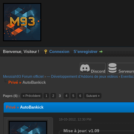
Bienvenue, Visiteur !
Connexion
S’enregistrer
Discord
Serveur
Messiah93 Forum officiel
›
— Développement d'Addons de jeux vidéos
›
Eventscr
Privé »
AutoBankick
Pages (6) :
« Précédent
1
2
3
4
5
6
Suivant »
Privé »
AutoBankick
18-03-2012, 12:30 PM
Mise à jour: v1.09