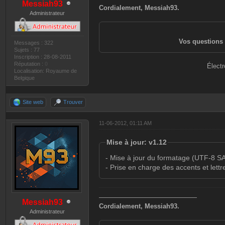
Messiah93
Cordialement, Messiah93.
Administrateur
Vos questions 
Messages : 322
Sujets : 77
Inscription : 28-08-2011
Réputation :
0
Électr
Localisation: Royaume de
Belgique
Site web
Trouver
11-06-2012, 01:11 AM
Mise à jour: v1.12
- Mise à jour du formatage (UTF-8
- Prise en charge des accents et lettr
———————————————
Messiah93
Cordialement, Messiah93.
Administrateur