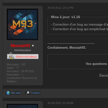
28-06-2012, 14:11 PM
Mise à jour: v1.16
- Correction d'un bug au message d'a
- Correction d'un bug qui empêchait le
———————————————
Messiah93
Cordialement, Messiah93.
Administrateur
Vos questions 
Messages : 322
Sujets : 77
Inscription : 28-08-2011
Réputation :
0
Électr
Localisation: Royaume de
Belgique
Site web
Trouver
30-06-2012, 01:34 AM