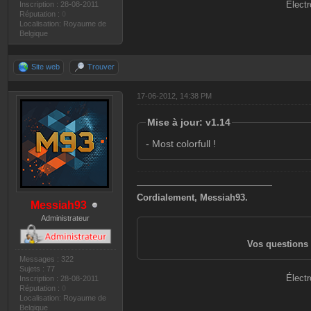
Électr
Inscription : 28-08-2011
Réputation :
0
Localisation: Royaume de
Belgique
Site web
Trouver
17-06-2012, 14:38 PM
Mise à jour: v1.14
- Most colorfull !
———————————————
Cordialement, Messiah93.
Messiah93
Administrateur
Vos questions 
Messages : 322
Sujets : 77
Électr
Inscription : 28-08-2011
Réputation :
0
Localisation: Royaume de
Belgique