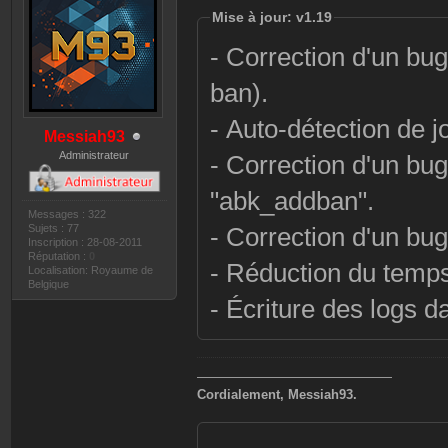
Mise à jour: v1.19
- Correction d'un bug
ban).
- Auto-détection de 
Messiah93
Administrateur
- Correction d'un bug
"abk_addban".
Messages : 322
Sujets : 77
- Correction d'un bug
Inscription : 28-08-2011
Réputation :
0
- Réduction du temps
Localisation: Royaume de
Belgique
- Écriture des logs d
———————————————
Cordialement, Messiah93.