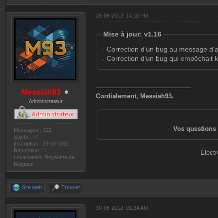
28-06-2012, 14:11 PM
Mise à jour: v1.16
- Correction d'un bug au message d'a
- Correction d'un bug qui empêchait le
———————————————
Messiah93
Cordialement, Messiah93.
Administrateur
Vos questions 
Messages : 322
Sujets : 77
Inscription : 28-08-2011
Réputation :
0
Électr
Localisation: Royaume de
Belgique
Site web
Trouver
30-06-2012, 01:34 AM