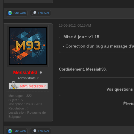
Site web
Trouver
18-06-2012, 00:18 AM
Mise à jour: v1.15
- Correction d'un bug au message d'a
———————————————
Cordialement, Messiah93.
Messiah93
Administrateur
Vos questions 
Messages : 322
Sujets : 77
Électr
Inscription : 28-08-2011
Réputation :
0
Localisation: Royaume de
Belgique
Site web
Trouver