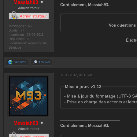
Messiah93
Cordialement, Messiah93.
Administrateur
Vos questions 
Messages : 322
Sujets : 77
Inscription : 28-08-2011
Réputation :
0
Électr
Localisation: Royaume de
Belgique
Site web
Trouver
11-06-2012, 01:11 AM
Mise à jour: v1.12
- Mise à jour du formatage (UTF-8
- Prise en charge des accents et lettr
———————————————
Messiah93
Cordialement, Messiah93.
Administrateur