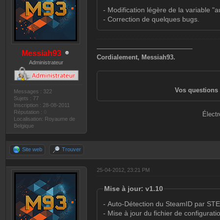
- Modification légère de la variable "
- Correction de quelques bugs.
———————————————
Messiah93
Cordialement, Messiah93.
Administrateur
Vos questions 
Messages : 322
Sujets : 77
Inscription : 28-08-2011
Réputation :
0
Électr
Localisation: Royaume de
Belgique
Site web
Trouver
25-04-2012, 23:21 PM
Mise à jour: v1.10
- Auto-Détection du SteamID par ST
- Mise à jour du fichier de configurati