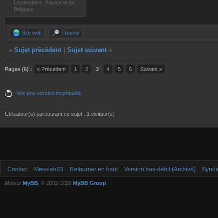
Localisation: Royaume de
Belgique
Site web
Trouver
«
Sujet précédent
|
Sujet suivant
»
Pages (6) :
« Précédent
1
2
3
4
5
6
Suivant »
Voir une version imprimable
Utilisateur(s) parcourant ce sujet : 1 visiteur(s)
Contact
Messiah93
Retourner en haut
Version bas-débit (Archivé)
Syndi
Moteur
MyBB
, © 2002-2026
MyBB Group
.