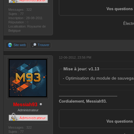
Vos questions 
Messages : 322
Sujets : 77
Inscription : 28-08-2011
Réputation :
0
Électr
Localisation: Royaume de
Belgique
Site web
Trouver
12-06-2012, 23:56 PM
Mise à jour: v1.13
- Optimisation du module de sauveg
———————————————
Cordialement, Messiah93.
Messiah93
Administrateur
Vos questions 
Messages : 322
Sujets : 77