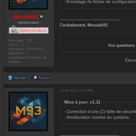
- Encodage du fichier de configurati
Messiah93
———————————————
Administrateur
Cordialement, Messiah93.
Messages : 322
Sujets : 77
Vos questions 
Inscription : 28-08-2011
Réputation :
0
Localisation: Royaume de
Électr
Belgique
Site web
Trouver
10-06-2012, 19:41 PM
Mise à jour: v1.11
- Correction d'une (1) faille de sécurit
- Amélioration minime du système.
———————————————