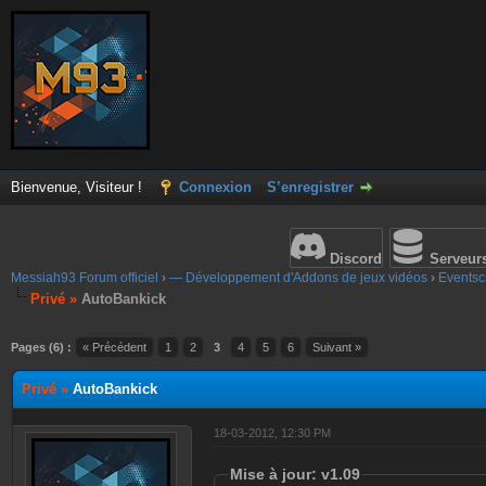
Bienvenue, Visiteur !
Connexion
S’enregistrer
Discord
Serveur
Messiah93 Forum officiel
›
— Développement d'Addons de jeux vidéos
›
Eventscr
Privé »
AutoBankick
Pages (6) :
« Précédent
1
2
3
4
5
6
Suivant »
Privé »
AutoBankick
18-03-2012, 12:30 PM
Mise à jour: v1.09