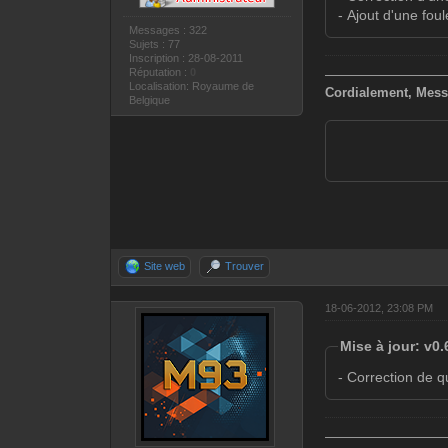
- Ajout d'une fou
Messages : 322
Sujets : 77
Inscription : 28-08-2011
Réputation :
0
—————————
Localisation: Royaume de
Cordialement, Mess
Belgique
Site web
Trouver
18-06-2012, 23:08 PM
Mise à jour: v0
- Correction de 
—————————