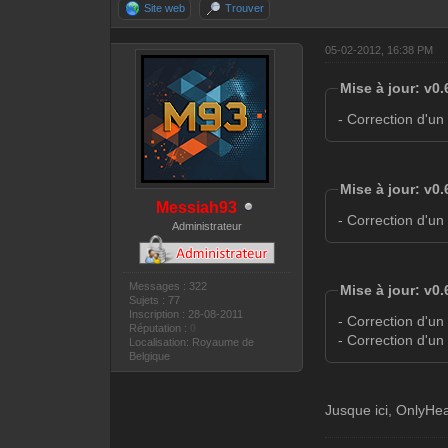
Site web
Trouver
05-02-2012, 16:38 PM
Mise à jour: v0.
- Correction d'un
Mise à jour: v0
Messiah93
- Correction d'un
Administrateur
Messages : 322
Mise à jour: v0
Sujets : 77
Inscription : 28-08-2011
- Correction d'un
Réputation :
0
- Correction d'u
Localisation: Royaume de
Belgique
Jusque ici, OnlyHea