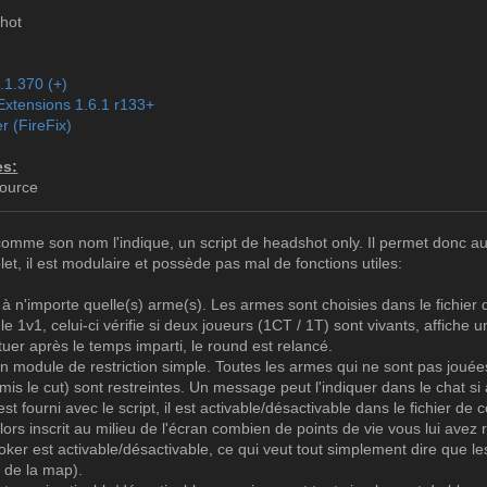
hot
1.1.370 (+)
Extensions 1.6.1 r133+
r (FireFix)
es:
Source
mme son nom l'indique, un script de headshot only. Il permet donc aux 
let, il est modulaire et possède pas mal de fonctions utiles:
r à n'importe quelle(s) arme(s). Les armes sont choisies dans le fichier d
ule 1v1, celui-ci vérifie si deux joueurs (1CT / 1T) sont vivants, affiche
 tuer après le temps imparti, le round est relancé.
 un module de restriction simple. Toutes les armes qui ne sont pas jouée
mis le cut) sont restreintes. Un message peut l'indiquer dans le chat si 
 fourni avec le script, il est activable/désactivable dans le fichier d
 alors inscrit au milieu de l'écran combien de points de vie vous lui avez r
ker est activable/désactivable, ce qui veut tout simplement dire que l
de la map).