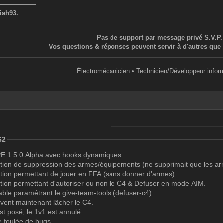
——————
iah93.
Pas de support par message privé S.V.P.
Vos questions & réponses peuvent servir à d'autres que 
Électromécanicien • Technicien/Développeur infor
62
 SPE 1.5.0 Alpha avec hooks dynamiques.
nction de suppression des armes/équipements (ne supprimait que les 
nction permettant de jouer en FFA (sans donner d'armes).
nction permettant d'autoriser ou non le C4 & Defuser en mode AIM.
iable paramétrant le give-team-tools (defuser-c4)
uvent maintenant lâcher le C4.
st posé, le 1v1 est annulé.
e foulée de bugs.