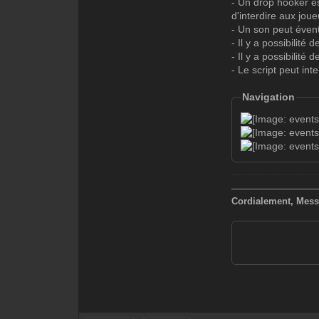
- Un drop hooker es
d'interdire aux jou
- Un son peut éventu
- Il y a possibilité
- Il y a possibilité
- Le script peut in
Navigation
—————————
Cordialement, Mess