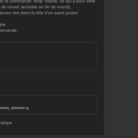
r la commande 'drop' cliente, ce qui à pour effet
 de round, lachable en fin de round).
joueur tire dans la tête d'un autre joueur.
ple.
i demande.
vous, pensez-y.
matique