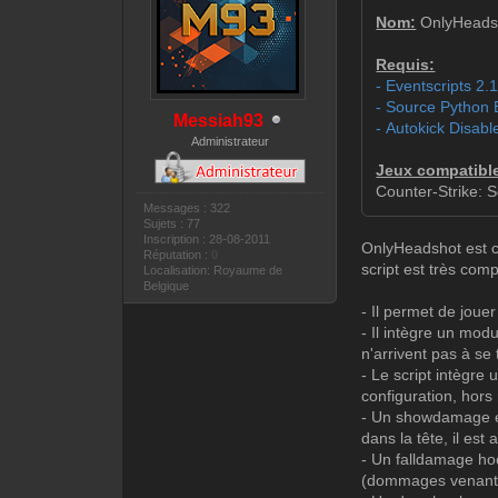
Nom:
OnlyHeads
Requis:
- Eventscripts 2.
- Source Python 
Messiah93
- Autokick Disable
Administrateur
Jeux compatibl
Counter-Strike: 
Messages : 322
Sujets : 77
Inscription : 28-08-2011
OnlyHeadshot est co
Réputation :
0
script est très comp
Localisation: Royaume de
Belgique
- Il permet de joue
- Il intègre un mod
n'arrivent pas à se
- Le script intègre
configuration, hors 
- Un showdamage est
dans la tête, il est
- Un falldamage hoo
(dommages venant 