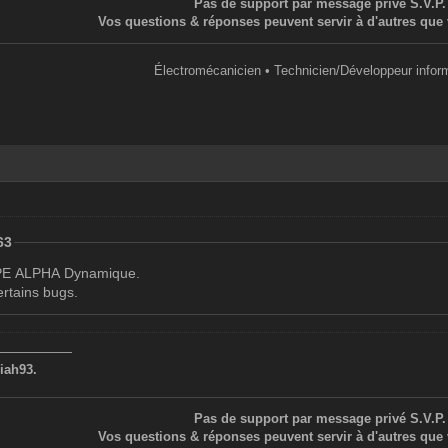
Pas de support par message privé S.V.P.
Vos questions & réponses peuvent servir à d'autres que 
Électromécanicien • Technicien/Développeur infor
63
 SPE ALPHA Dynamique.
ertains bugs.
——————
iah93.
Pas de support par message privé S.V.P.
Vos questions & réponses peuvent servir à d'autres que 