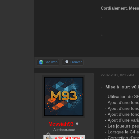
—————————
Cordialement, Mess
Site web
Trouver
22-02-2012, 02:12 AM
Mise à jour: v0.
- Utilisation de
- Ajout d'une fo
- Ajout d'une fo
- Ajout d'une fo
- Ajout d'une var
Messiah93
- Les joueurs pe
Administrateur
- Lorsque le C4 e
- Correction d'un