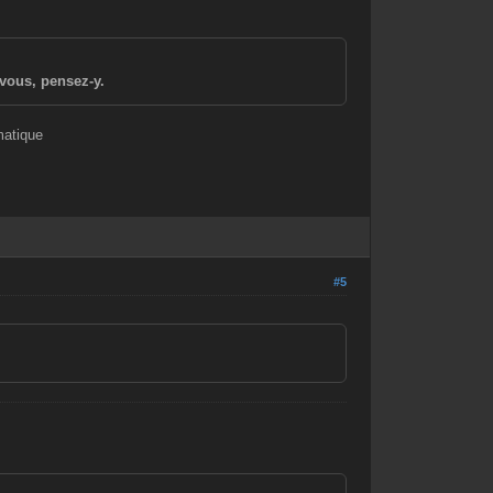
vous, pensez-y.
matique
#5