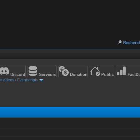
Recherc
Discord
Serveurs
Donation
Public
FastD
x vidéos
›
Eventscripts