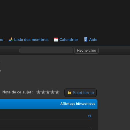
he
Liste des membres
Calendrier
Aide
L
Note de ce sujet :
Sujet fermé
Affichage hiérarchique
#1