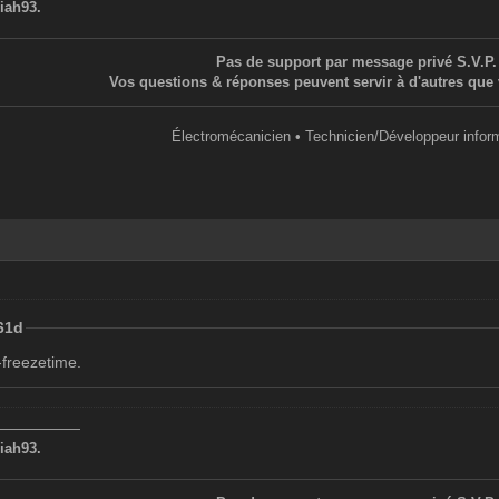
iah93.
Pas de support par message privé S.V.P.
Vos questions & réponses peuvent servir à d'autres que 
Électromécanicien • Technicien/Développeur infor
.61d
e-freezetime.
——————
iah93.