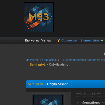
Bienvenue, Visiteur !
Connexion
S’enregistrer
Messiah93 Forum officiel
›
— Développement d'Addons de jeu
Semi-privé »
OnlyHeadshot
Moyenne : 0 (0 vote(s))
1
2
3
4
5
Semi-privé »
OnlyHeadshot
02-11-2011, 13:13 PM
Informations