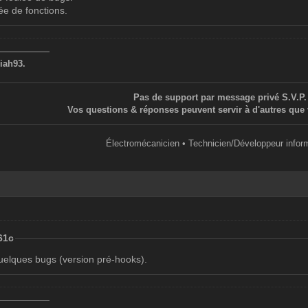
lée de fonctions.
——————
iah93.
Pas de support par message privé S.V.P.
Vos questions & réponses peuvent servir à d'autres que 
Électromécanicien • Technicien/Développeur infor
.61c
quelques bugs (version pré-hooks).
——————