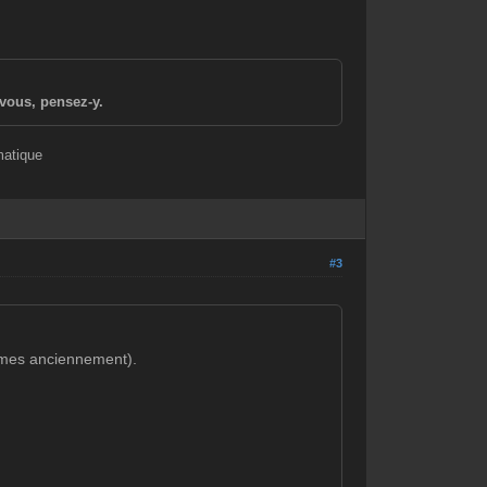
vous, pensez-y.
matique
#3
armes anciennement).