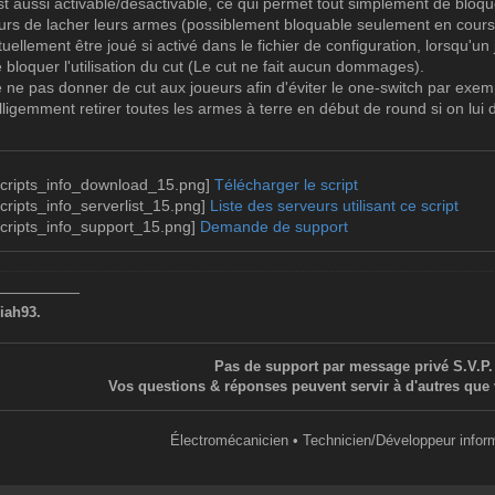
t aussi activable/désactivable, ce qui permet tout simplement de bloque
eurs de lacher leurs armes (possiblement bloquable seulement en cours
ellement être joué si activé dans le fichier de configuration, lorsqu'un 
 de bloquer l'utilisation du cut (Le cut ne fait aucun dommages).
 de ne pas donner de cut aux joueurs afin d'éviter le one-switch par exem
telligemment retirer toutes les armes à terre en début de round si on lu
Télécharger le script
Liste des serveurs utilisant ce script
Demande de support
——————
iah93.
Pas de support par message privé S.V.P.
Vos questions & réponses peuvent servir à d'autres que 
Électromécanicien • Technicien/Développeur infor