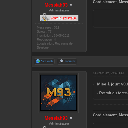
Cordialement, Mess
Messiah93
Administrateur
Messages : 322
Sujets : 77
Inscription : 28-08-2011
Réputation :
0
Localisation: Royaume de
Belgique
Site web
Trouver
14-09-2012, 23:48 PM
Mise à jour: v0
- Retrait du forc
—————————
Cordialement, Mess
Messiah93
Administrateur