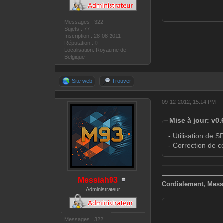
Messages : 322
Sujets : 77
Inscription : 28-08-2011
Réputation :
0
Localisation: Royaume de
Belgique
Site web
Trouver
09-12-2012, 15:14 PM
Mise à jour: v0.
- Utilisation de
- Correction de c
—————————
Messiah93
Cordialement, Mess
Administrateur
Messages : 322