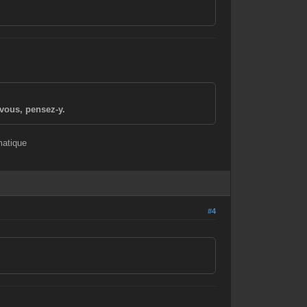
vous, pensez-y.
matique
#4