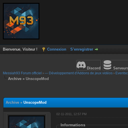
Bienvenue, Visiteur !
Connexion
S’enregistrer
Discord
Serveur
Messiah93 Forum officiel
›
— Développement d'Addons de jeux vidéos
›
Eventscr
Archive »
UnscopeMod
Archive »
UnscopeMod
02-11-2011, 12:57 PM
Informations