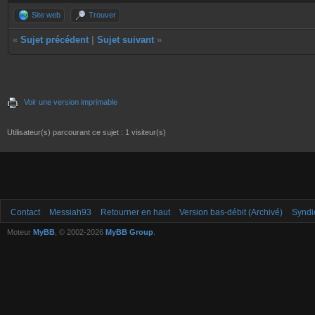
Site web
Trouver
«
Sujet précédent
|
Sujet suivant
»
Voir une version imprimable
Utilisateur(s) parcourant ce sujet : 1 visiteur(s)
Contact
Messiah93
Retourner en haut
Version bas-débit (Archivé)
Syndi
Moteur
MyBB
, © 2002-2026
MyBB Group
.