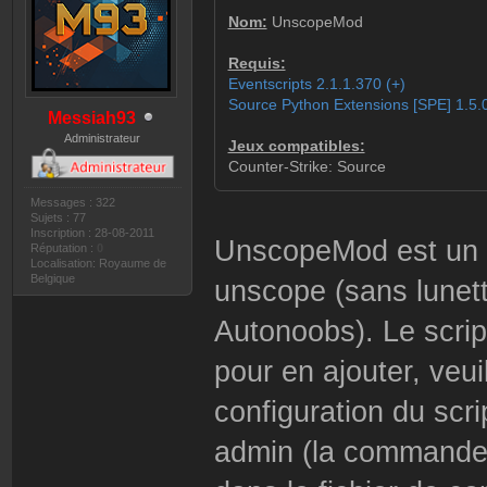
Nom:
UnscopeMod
Requis:
Eventscripts 2.1.1.370 (+)
Source Python Extensions [SPE] 1.5.
Messiah93
Administrateur
Jeux compatibles:
Counter-Strike: Source
Messages : 322
Sujets : 77
Inscription : 28-08-2011
UnscopeMod est un s
Réputation :
0
Localisation: Royaume de
Belgique
unscope (sans lunett
Autonoobs). Le scrip
pour en ajouter, veui
configuration du scr
admin (la commande 