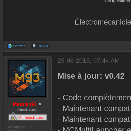
Vos questions 
Électromécanicie
Site web
Trouver
25-06-2015, 07:44 AM
Mise à jour: v0.42
- Code complètement 
Messiah93
- Maintenant compati
Administrateur
- Maintenant compati
Messages : 322
- MCMultiLauncher est
Sujets : 77