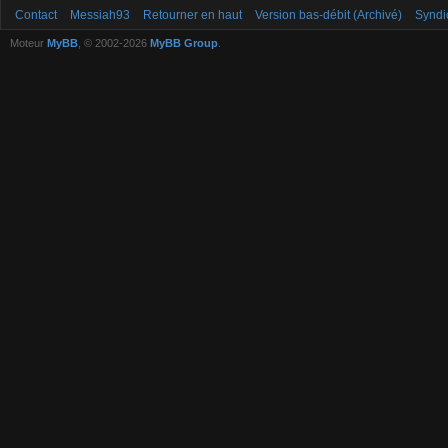
Contact
Messiah93
Retourner en haut
Version bas-débit (Archivé)
Syndi
Moteur
MyBB
, © 2002-2026
MyBB Group
.