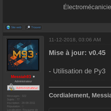
Électromécanicie
Site web
Trouver
11-12-2018, 03:06 AM
Mise à jour: v0.45
- Utilisation de Py3
Messiah93
Administrateur
——————————
Cordialement, Messi
Messages : 322
Sujets : 77
Inscription : 28-08-2011
Réputation :
0
Localisation: Royaume de