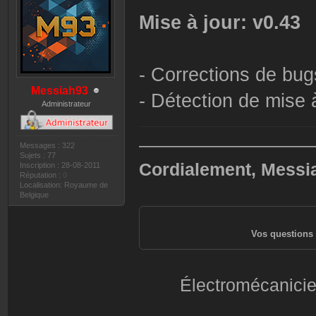
Mise à jour: v0.43
- Corrections de bug
Messiah93
- Détection de mise à
Administrateur
——————————
Messages : 322
Sujets : 77
Cordialement, Messi
Inscription : 28-08-2011
Réputation :
0
Localisation: Royaume de
Belgique
Vos questions 
Électromécanicie