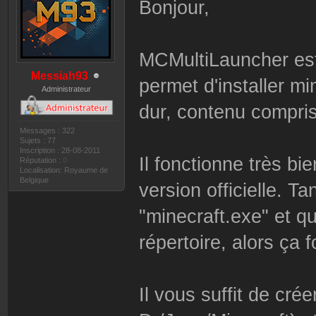
Bonjour,
MCMultiLauncher est 
Messiah93
permet d'installer mi
Administrateur
dur, contenu compris
Messages : 322
Sujets : 77
Inscription : 28-08-2011
Il fonctionne très b
Réputation :
0
Localisation: Royaume de
Belgique
version officielle. T
"minecraft.exe" et 
répertoire, alors ça 
Il vous suffit de cré