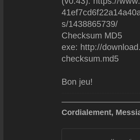
(v0.43): https://www
41ef7cd6f22a14a40a
s/1438865739/
Checksum MD5
exe: http://downloa
checksum.md5
Bon jeu!
——————————
Cordialement, Messi