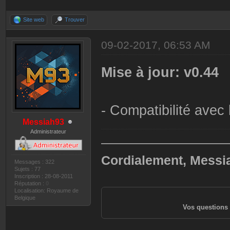
Site web
Trouver
09-02-2017, 06:53 AM
Mise à jour: v0.44
- Compatibilité avec
Messiah93
Administrateur
——————————
Cordialement, Messi
Messages : 322
Sujets : 77
Inscription : 28-08-2011
Réputation :
0
Localisation: Royaume de
Belgique
Vos questions 