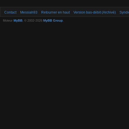
Contact
Messiah93
Retourner en haut
Version bas-débit (Archivé)
Syndi
Moteur
MyBB
, © 2002-2026
MyBB Group
.