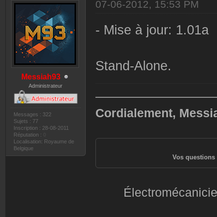
07-06-2012, 15:53 PM
- Mise à jour: 1.01a
Stand-Alone.
Messiah93
Administrateur
——————————
Cordialement, Messi
Messages : 322
Sujets : 77
Inscription : 28-08-2011
Réputation :
0
Localisation: Royaume de
Belgique
Vos questions 
Électromécanicie