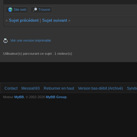
Site web
Trouver
«
Sujet précédent
|
Sujet suivant
»
Voir une version imprimable
Utilisateur(s) parcourant ce sujet : 1 visiteur(s)
Contact
Messiah93
Retourner en haut
Version bas-débit (Archivé)
Syndi
Moteur
MyBB
, © 2002-2026
MyBB Group
.