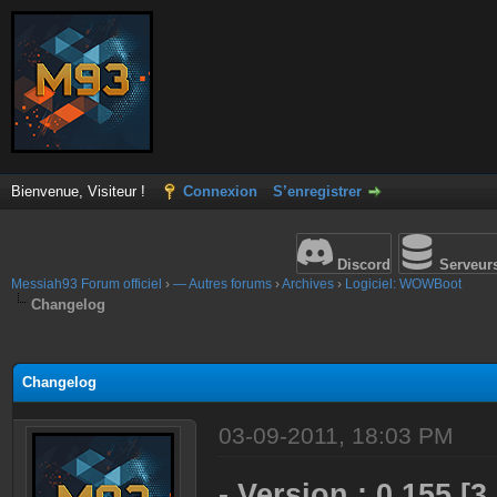
Bienvenue, Visiteur !
Connexion
S’enregistrer
Discord
Serveur
Messiah93 Forum officiel
›
— Autres forums
›
Archives
›
Logiciel: WOWBoot
Changelog
(s))
Changelog
03-09-2011, 18:03 PM
- Version : 0.155 [3.