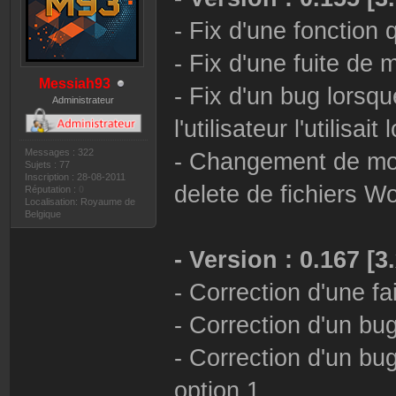
- Fix d'une fonction
- Fix d'une fuite de 
Messiah93
- Fix d'un bug lorsq
Administrateur
l'utilisateur l'utilisa
Messages : 322
- Changement de mod
Sujets : 77
Inscription : 28-08-2011
delete de fichiers W
Réputation :
0
Localisation: Royaume de
Belgique
- Version : 0.167 [3.
- Correction d'une fa
- Correction d'un b
- Correction d'un bu
option 1.