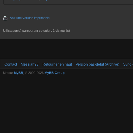
Voir une version imprimable
Utilisateur(s) parcourant ce sujet : 1 visiteur(s)
Contact
Messiah93
Retourner en haut
Version bas-débit (Archivé)
Syndi
Moteur
MyBB
, © 2002-2026
MyBB Group
.