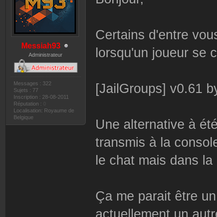
Certains d'entre vous
Messiah93
lorsqu'un joueur se 
Administrateur
Messages : 322
[JailGroups] v0.61 
Sujets : 77
Inscription : 28-08-2011
Réputation :
0
Localisation: Royaume de
Belgique
Une alternative à ét
transmis à la console
le chat mais dans la
Ça me parait être un 
actuellement un autre