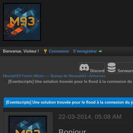
Bienvenue, Visiteur !
Connexion
S’enregistrer
Discord
Serveur
Messiah93 Forum officiel
›
— Bureau de Messiah93
›
Annonces
[Eventscripts] Une solution trouvée pour le flood à la connexion du
(s))
[Eventscripts] Une solution trouvée pour le flood à la connexion du 
22-03-2014, 05:08 AM
Bonjour,