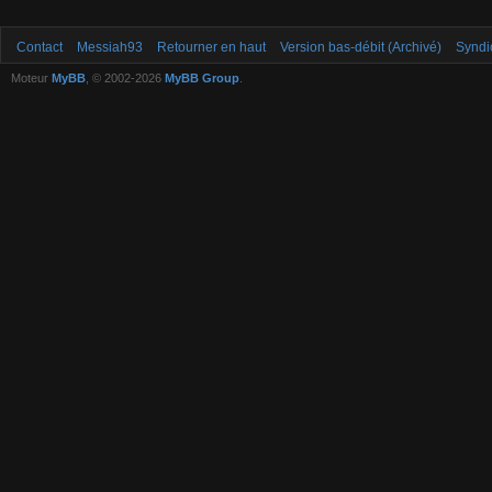
Contact
Messiah93
Retourner en haut
Version bas-débit (Archivé)
Syndi
Moteur
MyBB
, © 2002-2026
MyBB Group
.