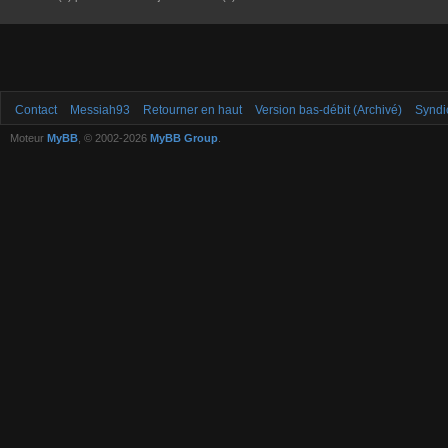
Contact
Messiah93
Retourner en haut
Version bas-débit (Archivé)
Syndi
Moteur
MyBB
, © 2002-2026
MyBB Group
.