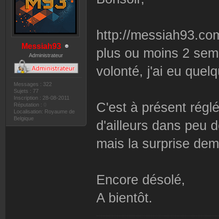
http://messiah93.com
Messiah93
plus ou moins 2 sem
Administrateur
volonté, j'ai eu que
Messages : 322
Sujets : 77
Inscription : 28-08-2011
C'est à présent réglé
Réputation :
0
Localisation: Royaume de
Belgique
d'ailleurs dans peu 
mais la surprise dem
Encore désolé,
A bientôt.