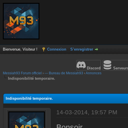
Bienvenue, Visiteur !
Connexion
S’enregistrer
Discord
Serveur
Messiah93 Forum officiel
›
— Bureau de Messiah93
›
Annonces
Indisponibilité temporaire.
(s))
Indisponibilité temporaire.
14-03-2014, 19:57 PM
Bonsoir,