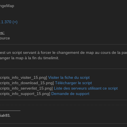
angeMap
1.1.370 (+)
es:
Source
t un script servant à forcer le changement de map au cours de la par
hanger la map à la fin du timelimit.
Visiter la fiche du script
Télécharger le script
Liste des serveurs utilisant ce script
Demande de support
——————
iah93.