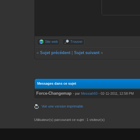
Site web
Trouver
«
Sujet précédent
|
Sujet suivant
»
Messages dans ce sujet
Force-Changemap
- par
Messiah93
- 02-11-2011, 12:58 PM
Voir une version imprimable
Utilisateur(s) parcourant ce sujet : 1 visiteur(s)