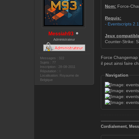
Nom:
Force-Ch
Requis:
- Eventscripts 2.
Messiah93
Jeux compatibl
Administrateur
Counter-Strike: 
Force Changemap es
Messages : 322
Sujets : 77
il peut ainsi faire c
Inscription : 28-08-2011
Réputation :
0
Navigation
Localisation: Royaume de
Belgique
—————————
Cordialement, Mess