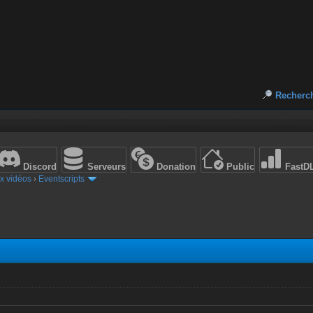
Recherc
Discord
Serveurs
Donation
Public
FastD
x vidéos
›
Eventscripts