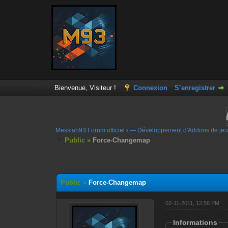
Bienvenue, Visiteur !
Connexion
S’enregistrer
Messiah93 Forum officiel
›
— Développement d'Addons de jeu
Public »
Force-Changemap
Moyenne : 0 (0 vote(s))
1
2
3
4
5
Public »
Force-Changemap
02-11-2011, 12:58 PM
Informations