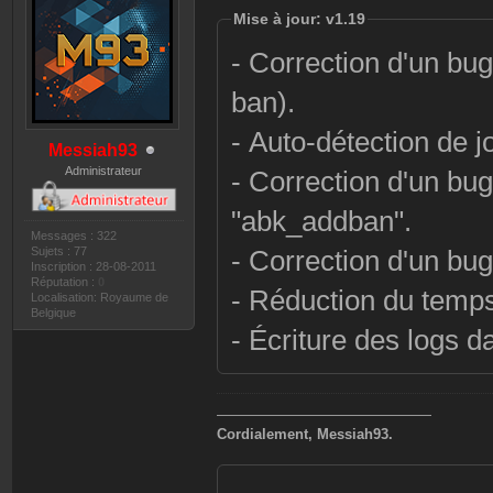
Mise à jour: v1.19
- Correction d'un bug
ban).
- Auto-détection de 
Messiah93
Administrateur
- Correction d'un bug
"abk_addban".
Messages : 322
Sujets : 77
- Correction d'un bug
Inscription : 28-08-2011
Réputation :
0
- Réduction du temps
Localisation: Royaume de
Belgique
- Écriture des logs d
———————————————
Cordialement, Messiah93.