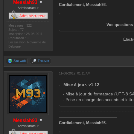
Messiah93
Cordialement, Messiah93.
Administrateur
Vos questions 
Messages : 322
Sujets : 77
Inscription : 28-08-2011
Réputation :
0
Électr
Localisation: Royaume de
Belgique
Site web
Trouver
11-06-2012, 01:11 AM
Mise à jour: v1.12
- Mise à jour du formatage (UTF-8
- Prise en charge des accents et lettr
———————————————
Messiah93
Cordialement, Messiah93.
Administrateur