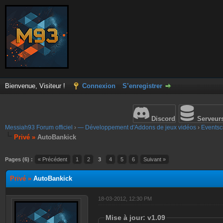
Bienvenue, Visiteur !
Connexion
S’enregistrer
Discord
Serveur
Messiah93 Forum officiel
›
— Développement d'Addons de jeux vidéos
›
Eventscr
Privé »
AutoBankick
Pages (6) :
« Précédent
1
2
3
4
5
6
Suivant »
Privé »
AutoBankick
18-03-2012, 12:30 PM
Mise à jour: v1.09