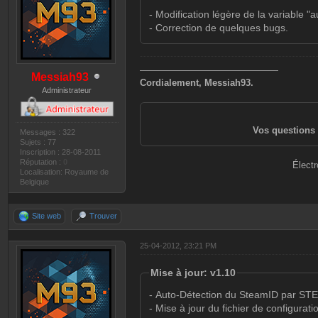
- Modification légère de la variable "
- Correction de quelques bugs.
———————————————
Messiah93
Cordialement, Messiah93.
Administrateur
Vos questions 
Messages : 322
Sujets : 77
Inscription : 28-08-2011
Réputation :
0
Électr
Localisation: Royaume de
Belgique
Site web
Trouver
25-04-2012, 23:21 PM
Mise à jour: v1.10
- Auto-Détection du SteamID par ST
- Mise à jour du fichier de configurati