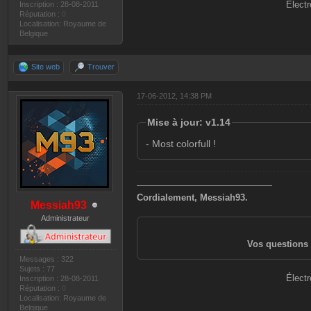
Électr
Inscription : 28-08-2011
Réputation :
0
Localisation: Royaume de
Belgique
Site web
Trouver
17-06-2012, 14:38 PM
Mise à jour: v1.14
- Most colorfull !
———————————————
Cordialement, Messiah93.
Messiah93
Administrateur
Vos questions 
Messages : 322
Sujets : 77
Électr
Inscription : 28-08-2011
Réputation :
0
Localisation: Royaume de
Belgique