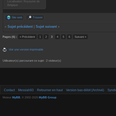
Localisation: Royaume de
Belgique
Site web
Trouver
«
Sujet précédent
|
Sujet suivant
»
Pages (6) :
« Précédent
1
2
3
4
5
6
Suivant »
Voir une version imprimable
Utilisateur(s) parcourant ce sujet : 2 visiteur(s)
Contact
Messiah93
Retourner en haut
Version bas-débit (Archivé)
Syndi
Moteur
MyBB
, © 2002-2026
MyBB Group
.