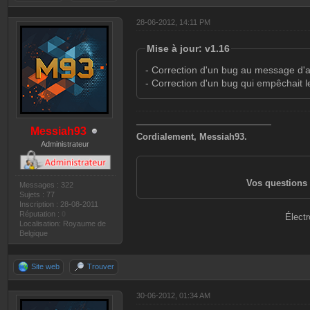
28-06-2012, 14:11 PM
Mise à jour: v1.16
- Correction d'un bug au message d'a
- Correction d'un bug qui empêchait le
———————————————
Messiah93
Cordialement, Messiah93.
Administrateur
Vos questions 
Messages : 322
Sujets : 77
Inscription : 28-08-2011
Réputation :
0
Électr
Localisation: Royaume de
Belgique
Site web
Trouver
30-06-2012, 01:34 AM