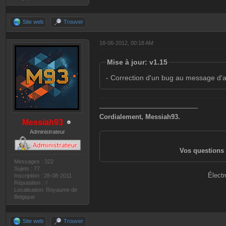
Site web
Trouver
18-06-2012, 00:18 AM
Mise à jour: v1.15
- Correction d'un bug au message d'a
———————————————
Cordialement, Messiah93.
Messiah93
Administrateur
Vos questions 
Messages : 322
Sujets : 77
Électr
Inscription : 28-08-2011
Réputation :
0
Localisation: Royaume de
Belgique
Site web
Trouver