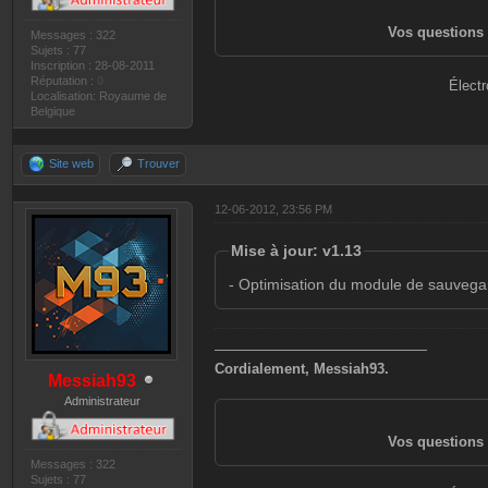
Vos questions 
Messages : 322
Sujets : 77
Inscription : 28-08-2011
Réputation :
0
Électr
Localisation: Royaume de
Belgique
Site web
Trouver
12-06-2012, 23:56 PM
Mise à jour: v1.13
- Optimisation du module de sauveg
———————————————
Cordialement, Messiah93.
Messiah93
Administrateur
Vos questions 
Messages : 322
Sujets : 77