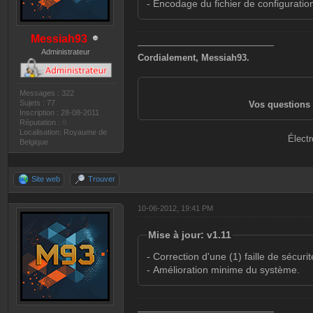
- Encodage du fichier de configurati
Messiah93
———————————————
Administrateur
Cordialement, Messiah93.
Messages : 322
Sujets : 77
Vos questions 
Inscription : 28-08-2011
Réputation :
0
Localisation: Royaume de
Électr
Belgique
Site web
Trouver
10-06-2012, 19:41 PM
Mise à jour: v1.11
- Correction d'une (1) faille de sécurit
- Amélioration minime du système.
———————————————