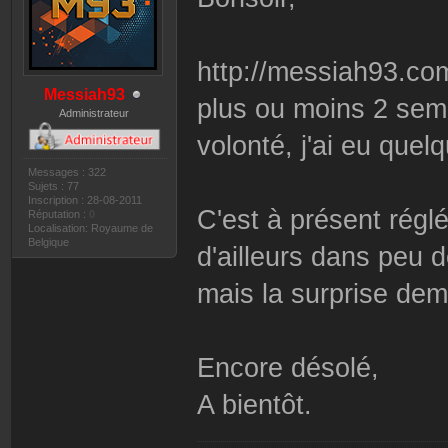
http://messiah93.com
Messiah93
plus ou moins 2 sem
Administrateur
volonté, j'ai eu que
Messages : 322
Sujets : 77
Inscription : 28-08-2011
C'est à présent réglé
Réputation :
0
Localisation: Royaume de
Belgique
d'ailleurs dans peu 
mais la surprise dem
Encore désolé,
A bientôt.