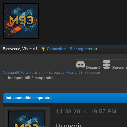
Bienvenue, Visiteur !
Connexion
S’enregistrer
Discord
Serveur
Messiah93 Forum officiel
›
— Bureau de Messiah93
›
Annonces
Indisponibilité temporaire.
(s))
Indisponibilité temporaire.
14-03-2014, 19:57 PM
Bonsoir,