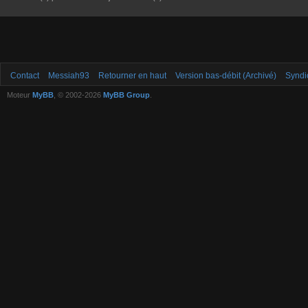
Contact
Messiah93
Retourner en haut
Version bas-débit (Archivé)
Syndi
Moteur
MyBB
, © 2002-2026
MyBB Group
.