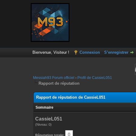
Bienvenue, Visiteur !
Connexion
S’enregistrer
Messiah93 Forum officiel
›
Profil de CassieL051
Rapport de réputation
Rapport de réputation de CassieL051
Sommaire
CassieL051
(Niveau: 0)
0
Réputation totale: