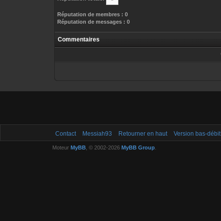
Réputation de membres : 0
Réputation de messages : 0
Commentaires
Contact
Messiah93
Retourner en haut
Version bas-débit
Moteur
MyBB
, © 2002-2026
MyBB Group
.