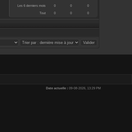
Les 6 derniers mois
0
0
0
Tout
0
0
0
.
Date actuelle :
09-08-2026, 13:29 PM