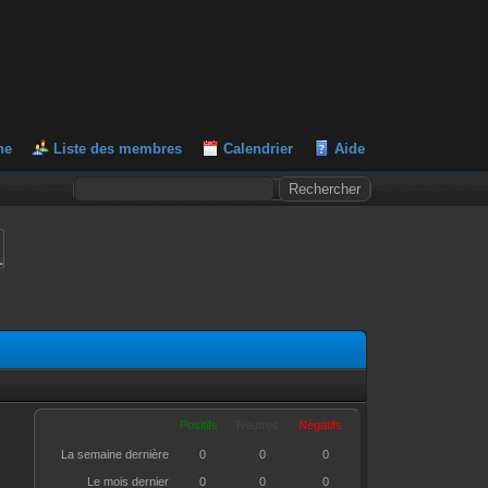
he
Liste des membres
Calendrier
Aide
L
Positifs
Neutres
Négatifs
La semaine dernière
0
0
0
Le mois dernier
0
0
0