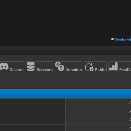
Recherc
Discord
Serveurs
Donation
Public
FastD
A
A
A
A