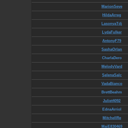
MarionSeve
HildaArreg
LasonyaTdj
LydaFulker
AntonyF79
SashaOrlan
CharlaDero
MelodyVard
SelenaSalc
VadaBianco
BrettBeahm
Juliet4092
EdnaArriol
MitchellRe
MaiE830469