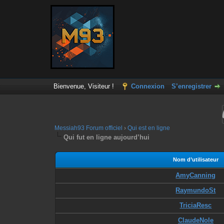
Bienvenue, Visiteur !
Connexion
S’enregistrer
Messiah93 Forum officiel
›
Qui est en ligne
Qui fut en ligne aujourd’hui
Nom d’utilisateur
AmyCanning
RaymundoSt
TriciaResc
ClaudeNole