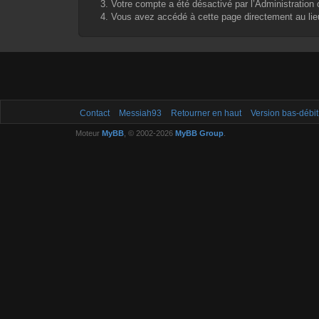
Votre compte a été désactivé par l’Administration o
Vous avez accédé à cette page directement au lieu 
Contact
Messiah93
Retourner en haut
Version bas-débit
Moteur
MyBB
, © 2002-2026
MyBB Group
.