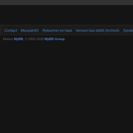
Contact
Messiah93
Retourner en haut
Version bas-débit (Archivé)
Syndi
Moteur
MyBB
, © 2002-2026
MyBB Group
.