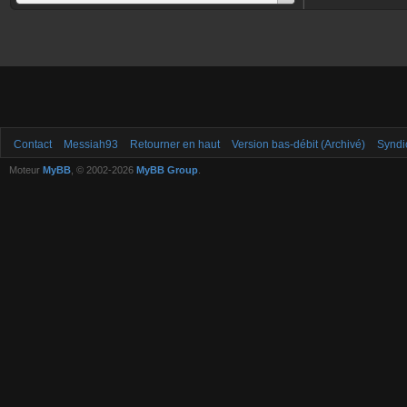
Contact
Messiah93
Retourner en haut
Version bas-débit (Archivé)
Syndi
Moteur
MyBB
, © 2002-2026
MyBB Group
.