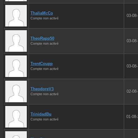
ThaliaMcCo
03-08
Compte non activé
TheoRapp50
03-08
Compte non activé
TrentCoupp
03-08
Compte non activé
TheodoreV3
02-08
Compte non activé
TrinidadBu
01-08
Compte non activé