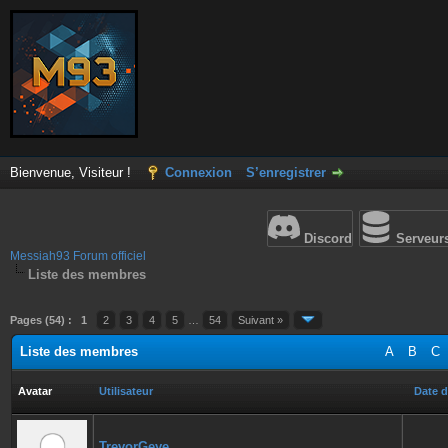
Bienvenue, Visiteur !
Connexion
S’enregistrer
Discord
Serveur
Messiah93 Forum officiel
Liste des membres
Pages (54) :
1
2
3
4
5
…
54
Suivant »
Liste des membres
A
B
C
Avatar
Utilisateur
Date d
TrevorGeye