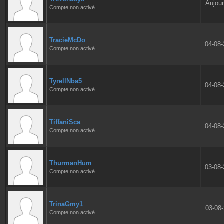
Aujour
Compte non activé
TracieMcDo
04-08
Compte non activé
TyrellNba5
04-08
Compte non activé
TiffaniSca
04-08
Compte non activé
ThurmanHum
03-08
Compte non activé
TrinaGmy1
03-08
Compte non activé