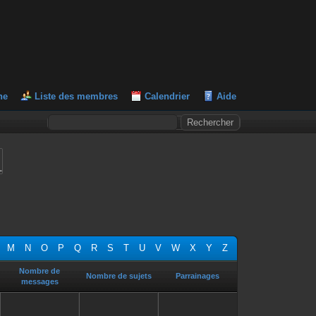
he
Liste des membres
Calendrier
Aide
L
M
N
O
P
Q
R
S
T
U
V
W
X
Y
Z
Nombre de
Nombre de sujets
Parrainages
messages