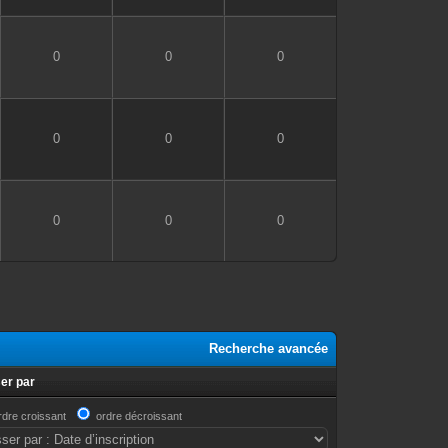
0
0
0
0
0
0
0
0
0
Recherche avancée
er par
rdre croissant
ordre décroissant