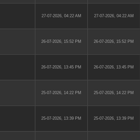
27-07-2026, 04:22 AM
27-07-2026, 04:22 AM
26-07-2026, 15:52 PM
26-07-2026, 15:52 PM
26-07-2026, 13:45 PM
26-07-2026, 13:45 PM
25-07-2026, 14:22 PM
25-07-2026, 14:22 PM
25-07-2026, 13:39 PM
25-07-2026, 13:39 PM