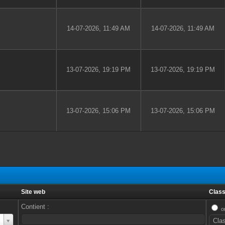
14-07-2026, 11:49 AM
14-07-2026, 11:49 AM
13-07-2026, 19:19 PM
13-07-2026, 19:19 PM
13-07-2026, 15:06 PM
13-07-2026, 15:06 PM
Site web
Class
Contient :
o