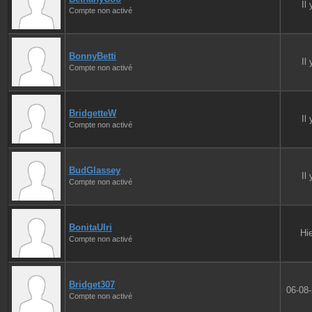
Il
Compte non activé
BonnyBetti
Il
Compte non activé
BridgetteW
Il
Compte non activé
BudGlassey
Il
Compte non activé
BonitaUlri
Hie
Compte non activé
Bridget307
06-08
Compte non activé