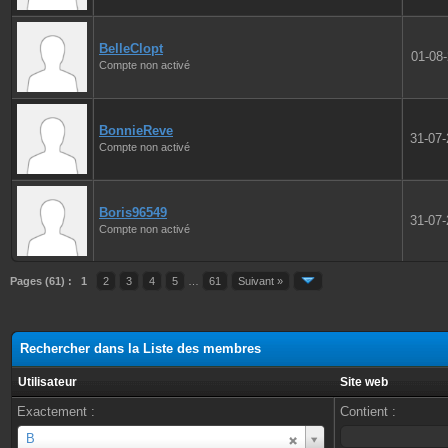
BelleClopt
01-08
Compte non activé
BonnieReve
31-07
Compte non activé
Boris96549
31-07
Compte non activé
Pages (61) :
1
2
3
4
5
…
61
Suivant »
Rechercher dans la Liste des membres
Utilisateur
Site web
Exactement :
Contient :
Utilisateur
B