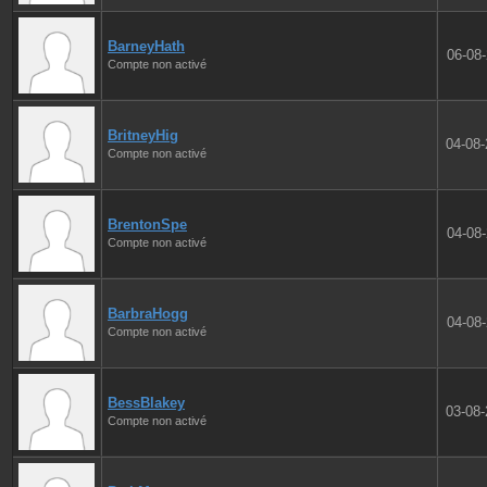
BarneyHath
06-08
Compte non activé
BritneyHig
04-08
Compte non activé
BrentonSpe
04-08
Compte non activé
BarbraHogg
04-08
Compte non activé
BessBlakey
03-08
Compte non activé