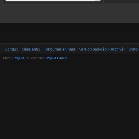
Contact
Messiah93
Retourner en haut
Version bas-débit (Archivé)
Syndi
Moteur
MyBB
, © 2002-2026
MyBB Group
.