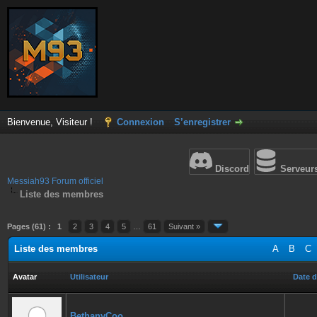
Bienvenue, Visiteur !
Connexion
S’enregistrer
Discord
Serveur
Messiah93 Forum officiel
Liste des membres
Pages (61) :
1
2
3
4
5
…
61
Suivant »
Liste des membres
A
B
C
Avatar
Utilisateur
Date d
BethanyCoo