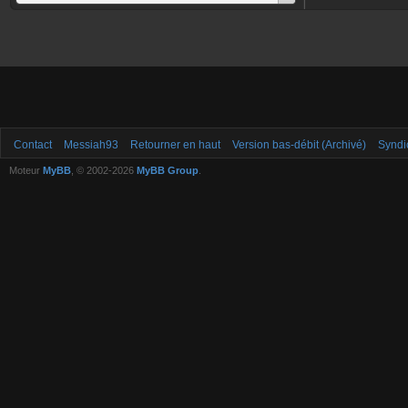
Contact
Messiah93
Retourner en haut
Version bas-débit (Archivé)
Syndi
Moteur
MyBB
, © 2002-2026
MyBB Group
.