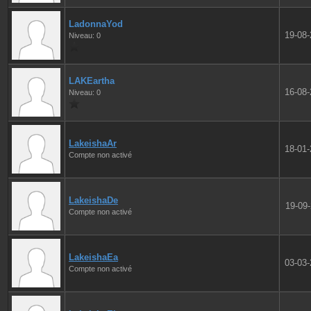
LadonnaYod
19-08
Niveau: 0
LAKEartha
16-08
Niveau: 0
LakeishaAr
18-01
Compte non activé
LakeishaDe
19-09
Compte non activé
LakeishaEa
03-03
Compte non activé