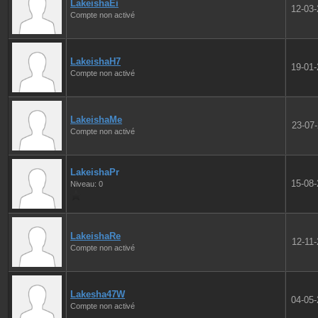
LakeishaEi
12-03
Compte non activé
LakeishaH7
19-01
Compte non activé
LakeishaMe
23-07
Compte non activé
LakeishaPr
15-08
Niveau: 0
LakeishaRe
12-11
Compte non activé
Lakesha47W
04-05
Compte non activé