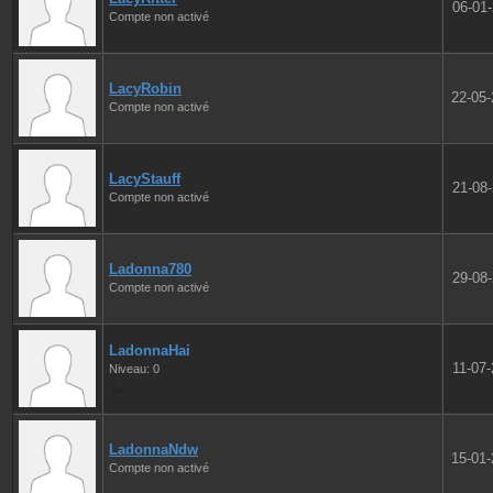
06-01
Compte non activé
LacyRobin
22-05
Compte non activé
LacyStauff
21-08
Compte non activé
Ladonna780
29-08
Compte non activé
LadonnaHai
11-07
Niveau: 0
LadonnaNdw
15-01
Compte non activé