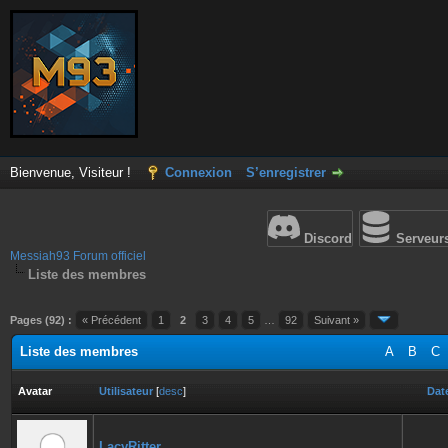
Bienvenue, Visiteur !
Connexion
S’enregistrer
Discord
Serveur
Messiah93 Forum officiel
Liste des membres
Pages (92) :
« Précédent
1
2
3
4
5
…
92
Suivant »
Liste des membres
A
B
C
Avatar
Utilisateur
[
desc
]
Date
LacyRitter