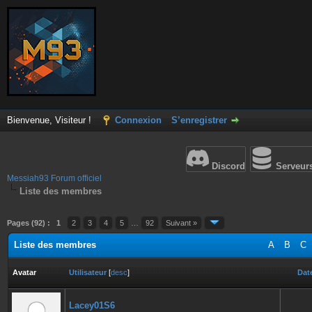
Bienvenue, Visiteur !
Connexion
S’enregistrer
Discord
Serveur
Messiah93 Forum officiel
Liste des membres
Pages (92) :
1
2
3
4
5
…
92
Suivant »
Liste des membres
A
B
C
Avatar
Utilisateur
[
desc
]
Date
Lacey01S6