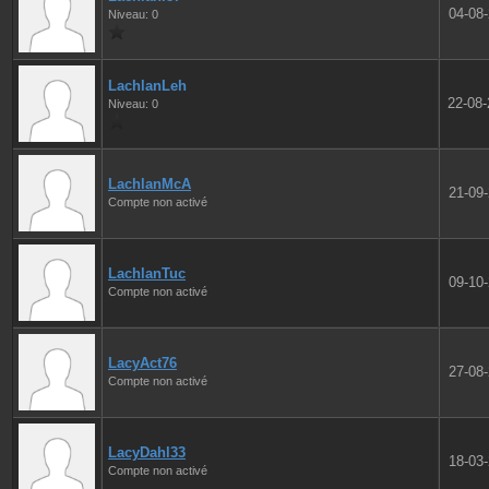
04-08
Niveau: 0
LachlanLeh
22-08
Niveau: 0
LachlanMcA
21-09
Compte non activé
LachlanTuc
09-10
Compte non activé
LacyAct76
27-08
Compte non activé
LacyDahl33
18-03
Compte non activé