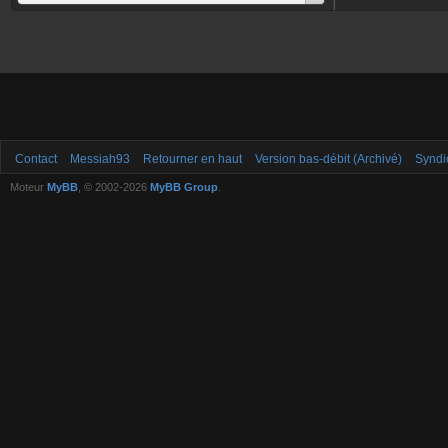
Contact
Messiah93
Retourner en haut
Version bas-débit (Archivé)
Syndi
Moteur
MyBB
, © 2002-2026
MyBB Group
.