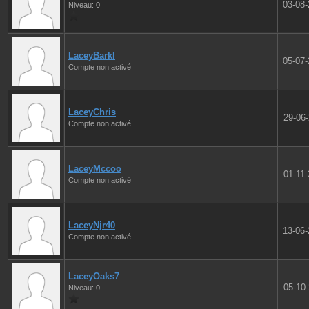
03-08
Niveau: 0
LaceyBarkl
05-07
Compte non activé
LaceyChris
29-06
Compte non activé
LaceyMccoo
01-11
Compte non activé
LaceyNjr40
13-06
Compte non activé
LaceyOaks7
05-10
Niveau: 0