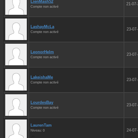
LienMash52
21-07
Compte non activé
LashayMcLa
23-07
Compte non activé
LeonorHelm
23-07
Compte non activé
LakeishaMe
23-07
Compte non activé
LourdesBay
23-07
Compte non activé
LaurenTam
24-07
Niveau: 0