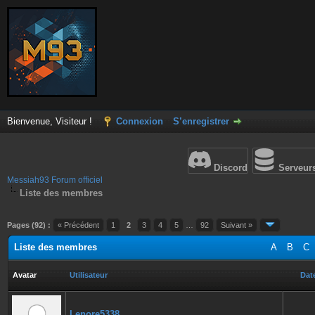
Bienvenue, Visiteur !
Connexion
S’enregistrer
Discord
Serveur
Messiah93 Forum officiel
Liste des membres
Pages (92) :
« Précédent
1
2
3
4
5
…
92
Suivant »
Liste des membres
A
B
C
Avatar
Utilisateur
Date
Lenore5338