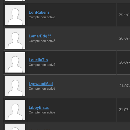
LoriRubens
20-07
Compte non activé
LamarEdq35
20-07
Compte non activé
LouellaTin
20-07
Compte non activé
LynwoodMad
21-07
Compte non activé
LibbyElsas
21-07
Compte non activé