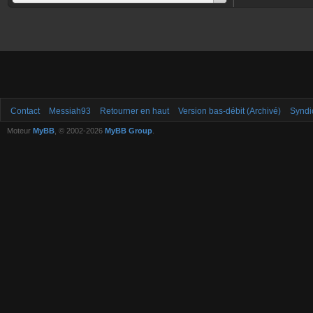
Contact
Messiah93
Retourner en haut
Version bas-débit (Archivé)
Syndi
Moteur
MyBB
, © 2002-2026
MyBB Group
.