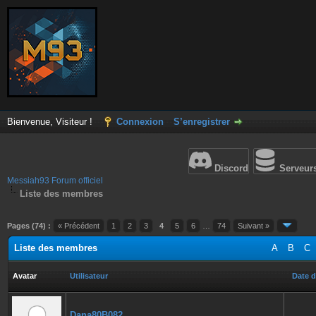
Bienvenue, Visiteur !
Connexion
S’enregistrer
Discord
Serveur
Messiah93 Forum officiel
Liste des membres
Pages (74) :
« Précédent
1
2
3
4
5
6
…
74
Suivant »
Liste des membres
A
B
C
Avatar
Utilisateur
Date d
Dana80B082