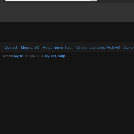
Contact
Messiah93
Retourner en haut
Version bas-débit (Archivé)
Syndi
Moteur
MyBB
, © 2002-2026
MyBB Group
.