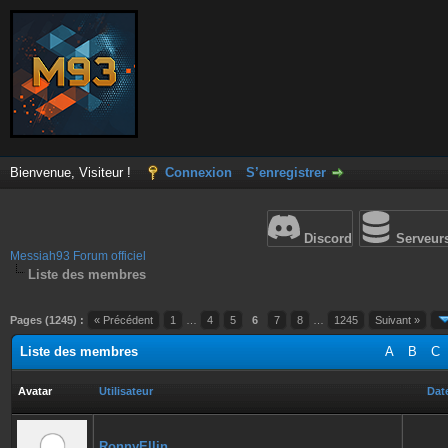
Bienvenue, Visiteur !
Connexion
S’enregistrer
Discord
Serveur
Messiah93 Forum officiel
Liste des membres
Pages (1245) :
« Précédent
1
…
4
5
6
7
8
…
1245
Suivant »
Liste des membres
A
B
C
Avatar
Utilisateur
Date
RonnyEllin