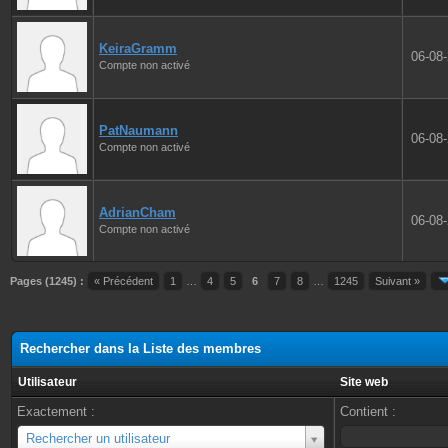
KeiraGramm
06-08
Compte non activé
PatNaumann
06-08
Compte non activé
AdrianCham
06-08
Compte non activé
Pages (1245) :
« Précédent
1
…
4
5
6
7
8
…
1245
Suivant »
Rechercher dans la Liste des membres
Utilisateur
Site web
Exactement :
Contient :
Utilisateur
Rechercher un utilisateur