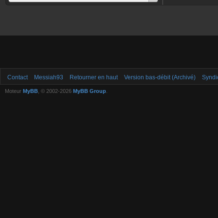
Contact
Messiah93
Retourner en haut
Version bas-débit (Archivé)
Syndi
Moteur
MyBB
, © 2002-2026
MyBB Group
.