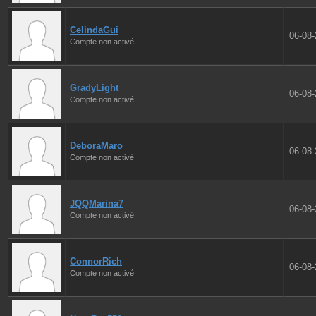
CelindaGui
06-08
Compte non activé
GradyLight
06-08
Compte non activé
DeboraMaro
06-08
Compte non activé
JQQMarina7
06-08
Compte non activé
ConnorRich
06-08
Compte non activé