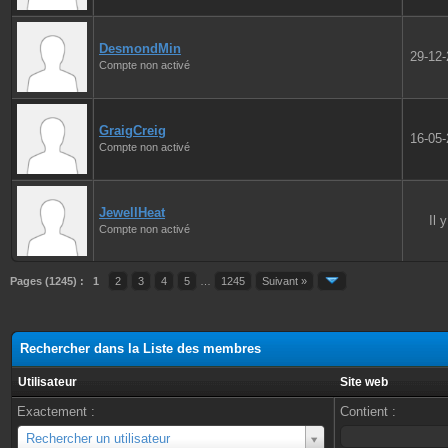
DesmondMin
29-12
Compte non activé
GraigCreig
16-05
Compte non activé
JewellHeat
Il 
Compte non activé
Pages (1245) :
1
2
3
4
5
…
1245
Suivant »
Rechercher dans la Liste des membres
Utilisateur
Site web
Exactement :
Contient :
Utilisateur
Rechercher un utilisateur