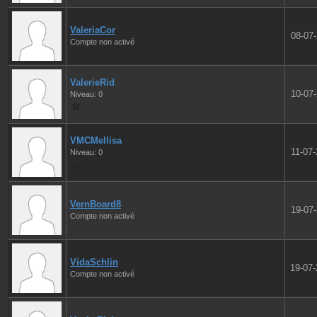
ValeriaCor
08-07
Compte non activé
ValerieRid
10-07
Niveau: 0
VMCMellisa
11-07
Niveau: 0
VernBoard8
19-07
Compte non activé
VidaSchlin
19-07
Compte non activé