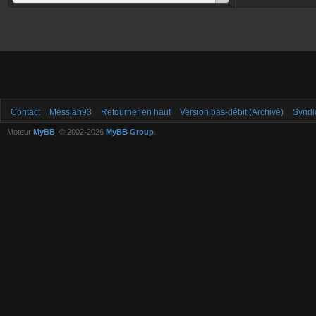
Contact
Messiah93
Retourner en haut
Version bas-débit (Archivé)
Syndi
Moteur
MyBB
, © 2002-2026
MyBB Group
.