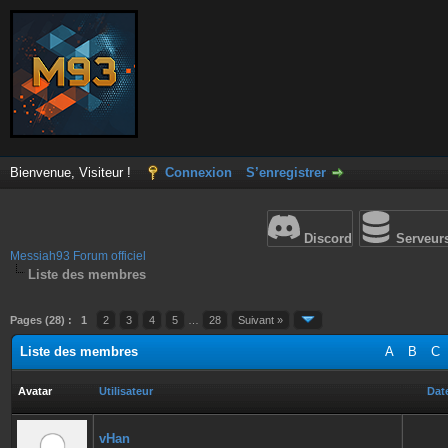
Bienvenue, Visiteur !
Connexion
S’enregistrer
Discord
Serveur
Messiah93 Forum officiel
Liste des membres
Pages (28) :
1
2
3
4
5
…
28
Suivant »
Liste des membres
A
B
C
Avatar
Utilisateur
Date
vHan