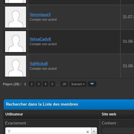
Veronique3
31-07
Compte non activé
VelvaCady8
01-08
Compte non activé
ValHicks8
01-08
Compte non activé
Pages (28) :
1
2
3
4
5
…
28
Suivant »
Rechercher dans la Liste des membres
Utilisateur
Site web
Exactement :
Contient :
Utilisateur
V