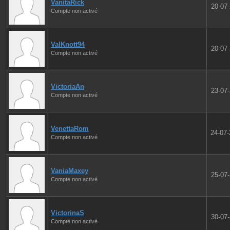
VanitaRick
20-07
Compte non activé
ValKnott94
20-07
Compte non activé
VictoriaAn
23-07
Compte non activé
VenettaRom
24-07
Compte non activé
VaniaMaxey
25-07
Compte non activé
VictorinaS
30-07
Compte non activé