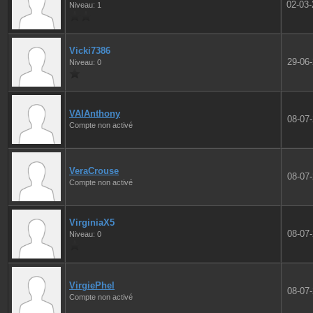
02-03
Niveau: 1
Vicki7386
29-06
Niveau: 0
VAIAnthony
08-07
Compte non activé
VeraCrouse
08-07
Compte non activé
VirginiaX5
08-07
Niveau: 0
VirgiePhel
08-07
Compte non activé