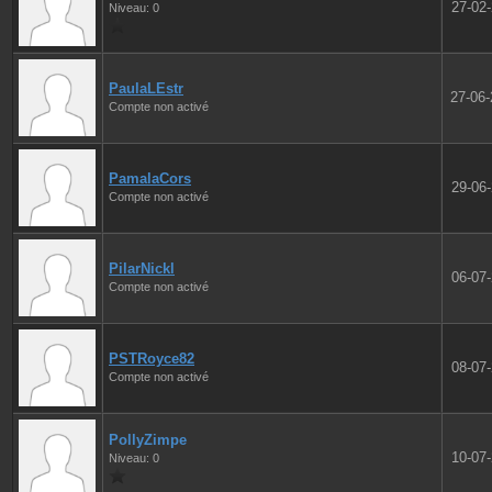
27-02
Niveau: 0
PaulaLEstr
27-06
Compte non activé
PamalaCors
29-06
Compte non activé
PilarNickl
06-07
Compte non activé
PSTRoyce82
08-07
Compte non activé
PollyZimpe
10-07
Niveau: 0