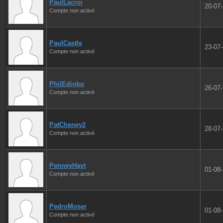
PaulLacroi
20-07
Compte non activé
PaulCastle
23-07
Compte non activé
PhilEdinbu
26-07
Compte non activé
PatCheney2
28-07
Compte non activé
PenneyHayt
01-08
Compte non activé
PedroMoser
01-08
Compte non activé