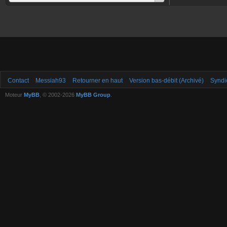
Contact
Messiah93
Retourner en haut
Version bas-débit (Archivé)
Syndi
Moteur
MyBB
, © 2002-2026
MyBB Group
.