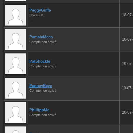
PeggyGuffe
18-07
Niveau: 0
PamalaMcco
18-07
Compte non activé
PatShockle
19-07
Compte non activé
PenneyBeye
19-07
Compte non activé
PhillippMg
20-07
Compte non activé