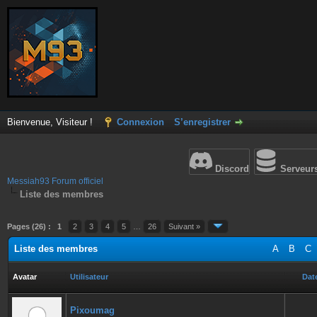
Bienvenue, Visiteur !
Connexion
S’enregistrer
Discord
Serveur
Messiah93 Forum officiel
Liste des membres
Pages (26) :
1
2
3
4
5
…
26
Suivant »
Liste des membres
A
B
C
Avatar
Utilisateur
Date
Pixoumag