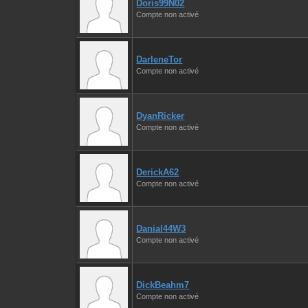
Doris99N02
Compte non activé
DarleneTor
Compte non activé
DyanRicker
Compte non activé
DerickA62
Compte non activé
Danial44W3
Compte non activé
DickBeahm7
Compte non activé