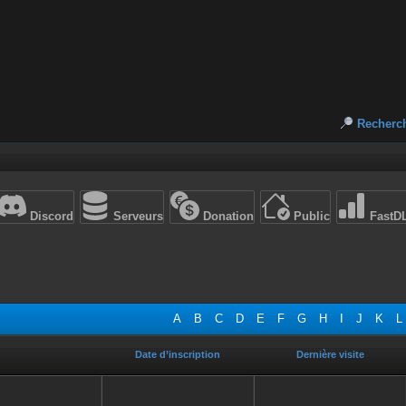
Recherc
Discord
Serveurs
Donation
Public
FastD
A
B
C
D
E
F
G
H
I
J
K
L
Date d’inscription
Dernière visite