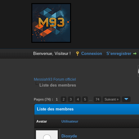
Bienvenue, Visiteur !
Connexion
S’enregistrer
Messiah93 Forum officiel
Liste des membres
Pages (74) :
1
2
3
4
5
…
74
Suivant »
Liste des membres
Avatar
Utilisateur
Dioxyde