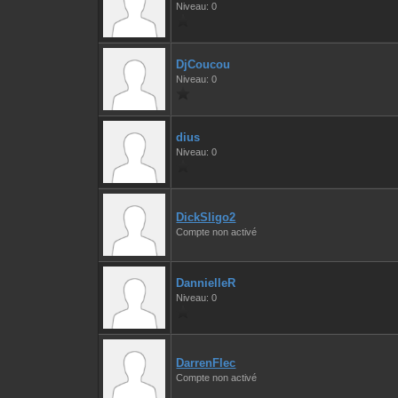
Niveau: 0
DjCoucou
Niveau: 0
dius
Niveau: 0
DickSligo2
Compte non activé
DannielleR
Niveau: 0
DarrenFlec
Compte non activé