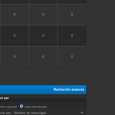
0
0
0
0
0
0
0
0
0
Recherche avancée
er par
rdre croissant
ordre décroissant