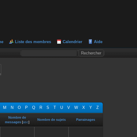
he
Liste des membres
Calendrier
Aide
L
M
N
O
P
Q
R
S
T
U
V
W
X
Y
Z
Nombre de
Nombre de sujets
Parrainages
messages
[
asc
]