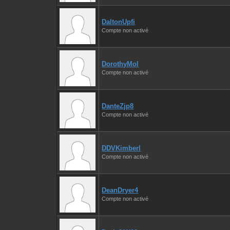
DaltonUpfi
Compte non activé
DorothyMol
Compte non activé
DanteZjp8
Compte non activé
DDVKimberl
Compte non activé
DeanDryer4
Compte non activé