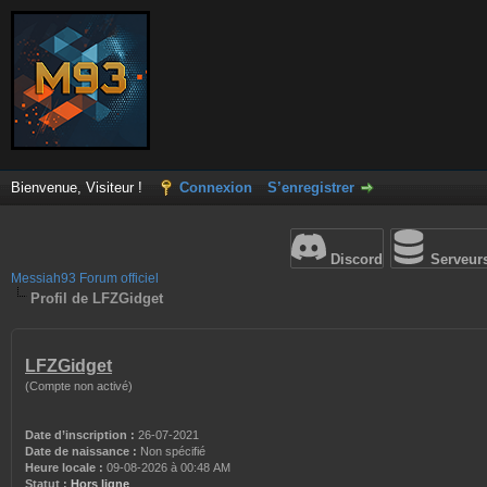
Bienvenue, Visiteur !
Connexion
S’enregistrer
Discord
Serveur
Messiah93 Forum officiel
Profil de LFZGidget
LFZGidget
(Compte non activé)
Date d’inscription :
26-07-2021
Date de naissance :
Non spécifié
Heure locale :
09-08-2026 à 00:48 AM
Statut :
Hors ligne