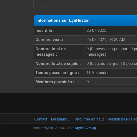
Informations sur LynHuston
Inscrit le :
25-07-2021
Dernière visite
25-07-2021, 04:30 AM
Nombre total de
0 (0 messages par jour | 0 p
messages :
messages)
Nombre total de sujets :
0 (0 sujets par jour | 0 pour
Temps passé en ligne :
11 Secondes
Membres parrainés :
0
Contact
Messiah93
Retourner en haut
Version bas-débit
Moteur
MyBB
, © 2002-2026
MyBB Group
.