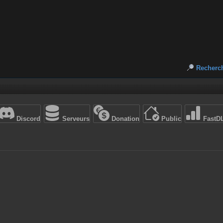
Recherc
Discord
Serveurs
Donation
Public
FastD