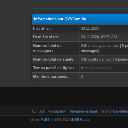
Informations sur QYVCamilla
Inscrit le :
03-11-2024
Dernière visite
03-11-2024, 09:56 AM
Nombre total de
0 (0 messages par jour | 0 p
messages :
messages)
Nombre total de sujets :
0 (0 sujets par jour | 0 pour
Temps passé en ligne :
Aucune inscription
Membres parrainés :
0
Contact
Messiah93
Retourner en haut
Version bas-débit
Moteur
MyBB
, © 2002-2026
MyBB Group
.