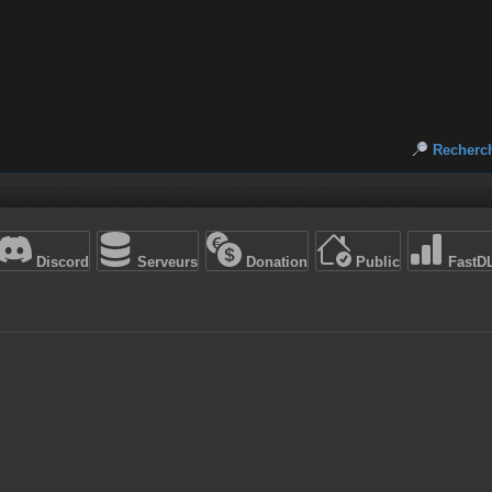
Recherc
Discord
Serveurs
Donation
Public
FastD