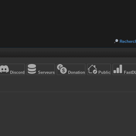
Recherc
Discord
Serveurs
Donation
Public
FastD