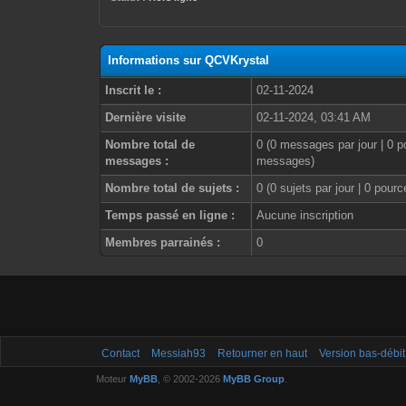
Informations sur QCVKrystal
Inscrit le :
02-11-2024
Dernière visite
02-11-2024, 03:41 AM
Nombre total de
0 (0 messages par jour | 0 p
messages :
messages)
Nombre total de sujets :
0 (0 sujets par jour | 0 pour
Temps passé en ligne :
Aucune inscription
Membres parrainés :
0
Contact
Messiah93
Retourner en haut
Version bas-débit
Moteur
MyBB
, © 2002-2026
MyBB Group
.