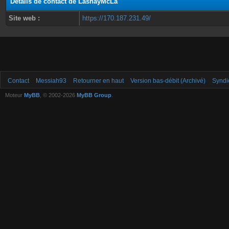
Détails de contact de LashayMcLa
Site web :
https://170.187.231.49/
Contact
Messiah93
Retourner en haut
Version bas-débit (Archivé)
Syndi
Moteur
MyBB
, © 2002-2026
MyBB Group
.