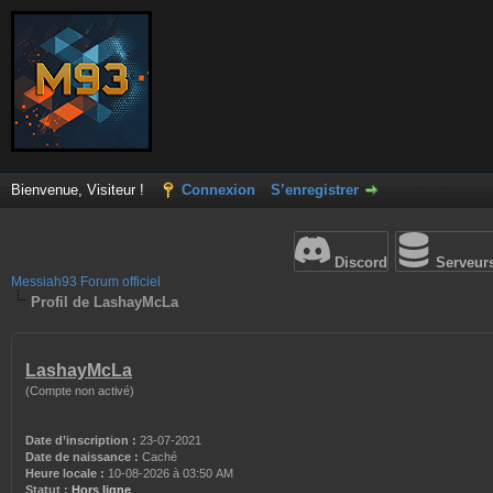
Bienvenue, Visiteur !
Connexion
S’enregistrer
Discord
Serveur
Messiah93 Forum officiel
Profil de LashayMcLa
LashayMcLa
(Compte non activé)
Date d’inscription :
23-07-2021
Date de naissance :
Caché
Heure locale :
10-08-2026 à 03:50 AM
Statut :
Hors ligne