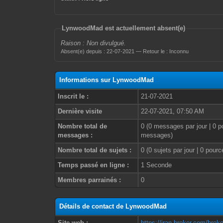
LynwoodMad est actuellement absent(e)
Raison : Non divulgué.
Absent(e) depuis : 22-07-2021 — Retour le : Inconnu
Informations sur LynwoodMad
Inscrit le :
21-07-2021
Dernière visite
22-07-2021, 07:50 AM
Nombre total de
0 (0 messages par jour | 0 p
messages :
messages)
Nombre total de sujets :
0 (0 sujets par jour | 0 pour
Temps passé en ligne :
1 Seconde
Membres parrainés :
0
Détails de contact de LynwoodMad
Site web :
https://iran-broker.com/broke