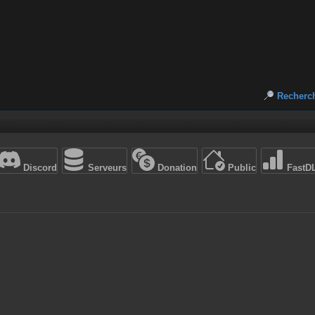
Recherc
Discord
Serveurs
Donation
Public
FastD