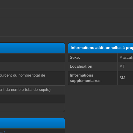
Informations additionnelles à p
Sexe:
Masculi
Localisation:
MT
ourcent du nombre total de
Informations
SM
supplémentaires:
cent du nombre total de sujets)
rs/