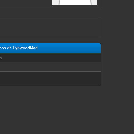
ropos de LynwoodMad
n