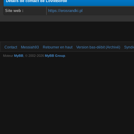
Détails de contact de LovieBorde
Site web :
https://erosrandki.pl
Contact
Messiah93
Retourner en haut
Version bas-débit (Archivé)
Syndi
Moteur
MyBB
, © 2002-2026
MyBB Group
.