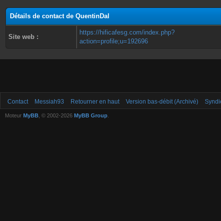
Détails de contact de QuentinDal
https://hificafesg.com/index.php?
Site web :
action=profile;u=192696
Contact
Messiah93
Retourner en haut
Version bas-débit (Archivé)
Syndi
Moteur
MyBB
, © 2002-2026
MyBB Group
.