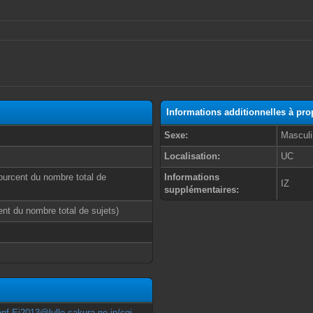
Informations additionnelles à pr
Sexe:
Masculi
Localisation:
UC
ourcent du nombre total de
Informations
IZ
supplémentaires:
cent du nombre total de sujets)
nf.Ei2013@lulle.sakura.ne.jp
/cgi-