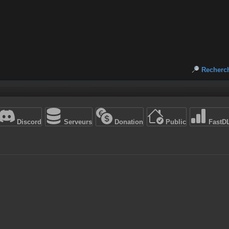
Recherc
Discord
Serveurs
Donation
Public
FastD