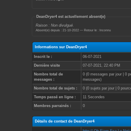
DeanDryer4 est actuellement absent(e)
Raison : Non divulgué.
Absent(e) depuis : 21-10-2022 — Retour le : Inconnu
Informations sur DeanDryer4
Inscrit le :
06-07-2021
Dernière visite
07-07-2021, 22:40 PM
Nombre total de
0 (0 messages par jour | 0 p
messages :
messages)
Nombre total de sujets :
0 (0 sujets par jour | 0 pour
Temps passé en ligne :
11 Secondes
Membres parrainés :
0
Détails de contact de DeanDryer4
http://
.Ob.Ejam.Esa.Le.Ngjia