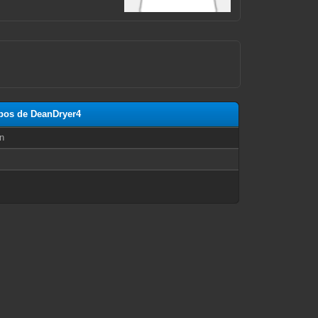
opos de DeanDryer4
n